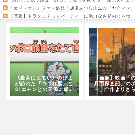
『カメレオン』ファン必見！加瀬あつし先生の『ヤクマン
【悲報】ドラクエ７ってパーティーに魅力なさ杉内じゃね
【VRchat】PS5級グラフィックのワールド１２選
Powered by livedoor 相互RSS
《最高にエモい》のび太
【画像】映画「
が訪れた『つづれ屋』と
月面探査記」の
21エモンとの関係に感慨
ー、全作よりさ
深いの声【オンボロ旅館
が高い系になる
をたて直せ】