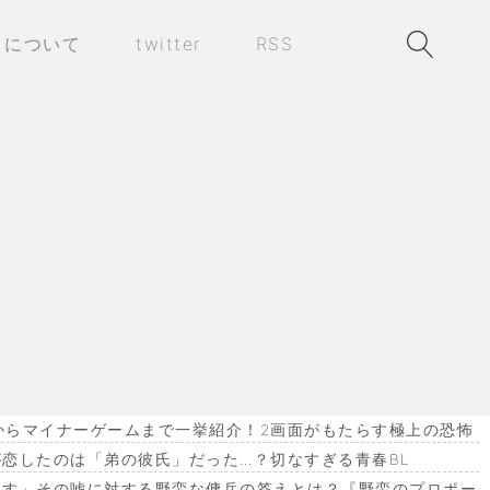
トについて
twitter
RSS
作からマイナーゲームまで一挙紹介！2画面がもたらす極上の恐怖
恋したのは「弟の彼氏」だった…？切なすぎる青春BL
ます」その嘘に対する野蛮な傭兵の答えとは？『野蛮のプロポー