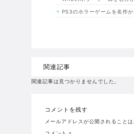
PS3のホラーゲームを名作
Wiiのホラーゲームを名作か
PS2のホラーゲームを名作
ドリームキャストのホラーゲ
ドラゴンクエスト３の思い出
関連記事
【聖剣伝説3】リースとアン
関連記事は見つかりませんでした。
コメントを残す
Powered by livedoor 相互RSS
メールアドレスが公開されることは
コメント
※