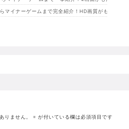
からマイナーゲームまで完全紹介！HD画質がもたらし
らマイナーまで完全紹介！Wiiリモコンによる恐怖体
からマイナーまで完全紹介！フルポリゴンがもたらした
ームを名作からマイナーまで完全紹介！ビジュアルメ
ジェラってなんであんなハレンチな格好してるの？
ありません。
※
が付いている欄は必須項目です