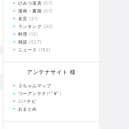
ひみつ道具
(57)
漫画・書籍
(57)
た真の恐怖…
名言
(21)
験の革命
ランキング
(32)
料理
(12)
恐怖の革命
雑談
(527)
モリと駆け抜けた日々を思い出そう
ニュース
(192)
アンテナサイト 様
２ちゃんマップ
つーアンテナ(*ﾟ∀ﾟ)
2chナビ
おまとめ