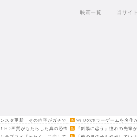
映画一覧
当サイ
ンスタ更新！その内容がガチでヤバすぎる…
WiiUのホラーゲームを名
！HD画質がもたらした真の恐怖…
『斜陽に恋う』憧れの先輩が
回りラブコメ『わたくしに恋してください！』
「他の男の子を妊娠してい