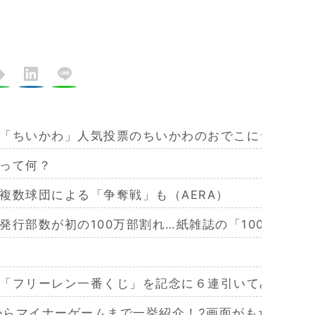
「ちいかわ」人気投票のちいかわのおでこにシールが
って何？
複数球団による「争奪戦」も（AERA）
発行部数が初の100万部割れ…紙雑誌の「100万部超
「フリーレン一番くじ」を記念に６連引いてみた！気
作からマイナーゲームまで一挙紹介！2画面がもたらす極