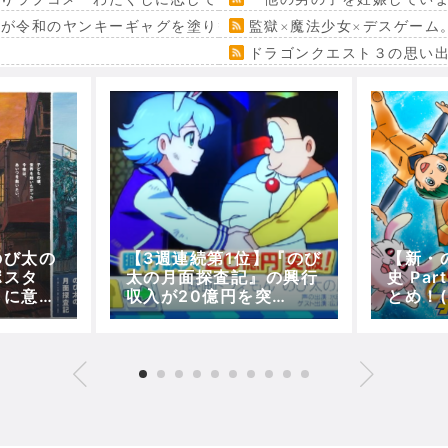
』が令和のヤンキーギャグを塗り替える
監獄×魔法少女×デスゲーム
ドラゴンクエスト３の思い
のび太の
【3週連続第1位】『のび
【新・
ポスタ
太の月面探査記』の興行
史 Pa
らに意識
収入が20億円を突
とめ！
破！！(王様のブランチ
作戦～
「movie RANKING」)
ルのと
画ドラ