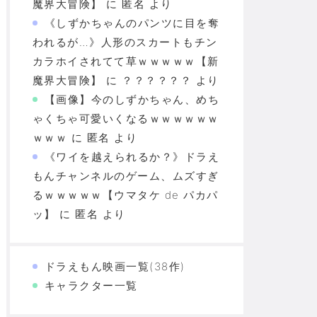
魔界大冒険】
に
匿名
より
《しずかちゃんのパンツに目を奪
われるが…》人形のスカートもチン
カラホイされてて草ｗｗｗｗｗ【新
魔界大冒険】
に
？？？？？？
より
【画像】今のしずかちゃん、めち
ゃくちゃ可愛いくなるｗｗｗｗｗｗ
ｗｗｗ
に
匿名
より
《ワイを越えられるか？》ドラえ
もんチャンネルのゲーム、ムズすぎ
るｗｗｗｗｗ【ウマタケ de パカパ
ッ】
に
匿名
より
ドラえもん映画一覧(38作)
キャラクター一覧