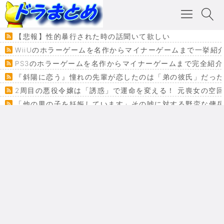
【悲報】性的暴行された時の話聞いて欲しい
WiiUのホラーゲームを名作からマイナーゲームまで一挙紹
PS3のホラーゲームを名作からマイナーゲームまで完全紹介
『斜陽に恋う』憧れの先輩が恋したのは「弟の彼氏」だった
2周目の悪役令嬢は「誘惑」で運命を変える！ 元喪女の空
「他の男の子を妊娠しています」その嘘に対する野蛮な傭
『カメレオン』ファン必見！加瀬あつし先生の『ヤクマン
監獄×魔法少女×デスゲーム。コミカライズで加速する『魔
【悲報】ドラクエ７ってパーティーに魅力なさ杉内じゃね
ドラゴンクエスト３の思い出
【VRchat】PS5級グラフィックのワールド１２選
Powered by livedoor 相互RSS