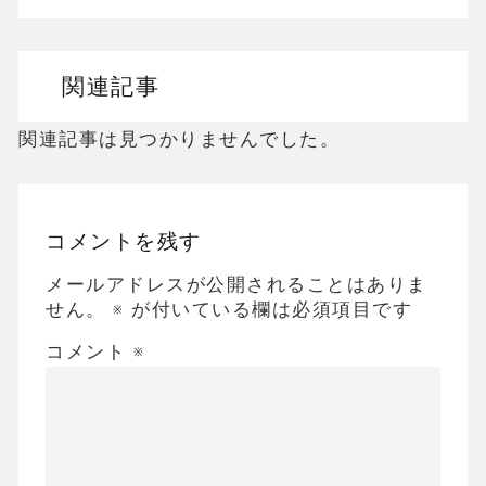
ドリームキャストのホラーゲームを名作からマ
関連記事
ドラゴンクエスト３の思い出
【聖剣伝説3】リースとアンジェラってなんで
関連記事は見つかりませんでした。
コメントを残す
Powered by livedoor 相互RSS
メールアドレスが公開されることはありま
せん。
※
が付いている欄は必須項目です
コメント
※