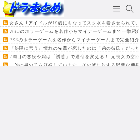
女さん ｢アイドルが19歳にもなってスク水を着させられて
WiiUのホラーゲームを名作からマイナーゲームまで一挙紹
PS3のホラーゲームを名作からマイナーゲームまで完全紹介
『斜陽に恋う』憧れの先輩が恋したのは「弟の彼氏」だった
2周目の悪役令嬢は「誘惑」で運命を変える！ 元喪女の空
「他の男の子を妊娠しています」その嘘に対する野蛮な傭
『カメレオン』ファン必見！加瀬あつし先生の『ヤクマン
監獄×魔法少女×デスゲーム。コミカライズで加速する『魔
【悲報】ドラクエ７ってパーティーに魅力なさ杉内じゃね
ドラゴンクエスト３の思い出
【VRchat】PS5級グラフィックのワールド１２選
Powered by livedoor 相互RSS