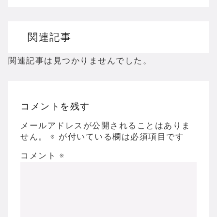
ドリームキャストのホラーゲームを名作からマ
関連記事
ドラゴンクエスト３の思い出
【聖剣伝説3】リースとアンジェラってなんで
関連記事は見つかりませんでした。
コメントを残す
Powered by livedoor 相互RSS
メールアドレスが公開されることはありま
せん。
※
が付いている欄は必須項目です
コメント
※