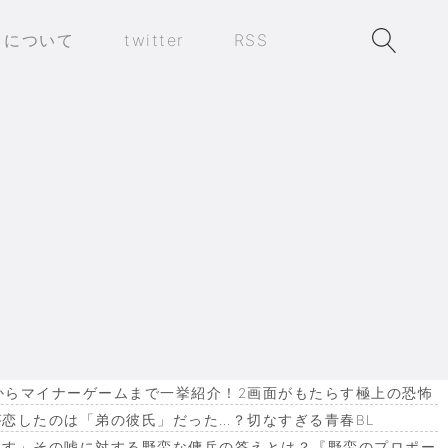
トについて
twitter
RSS
作からマイナーゲームまで一挙紹介！2画面がもたらす極上の恐怖
恋したのは「弟の彼氏」だった…？切なすぎる青春BL
ます」その嘘に対する野蛮な傭兵の答えとは？『野蛮のプロポー