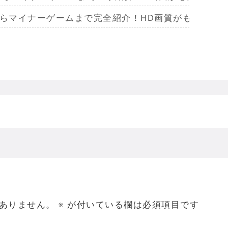
からマイナーゲームまで完全紹介！HD画質がもたらし
らマイナーまで完全紹介！Wiiリモコンによる恐怖体
からマイナーまで完全紹介！フルポリゴンがもたらした
ームを名作からマイナーまで完全紹介！ビジュアルメ
ジェラってなんであんなハレンチな格好してるの？
ありません。
※
が付いている欄は必須項目です