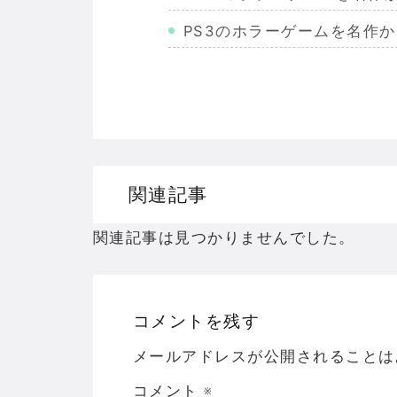
PS3のホラーゲームを名作
Wiiのホラーゲームを名作か
PS2のホラーゲームを名作
ドリームキャストのホラーゲ
ドラゴンクエスト３の思い出
関連記事
【聖剣伝説3】リースとアン
関連記事は見つかりませんでした。
コメントを残す
Powered by livedoor 相互RSS
メールアドレスが公開されることは
コメント
※