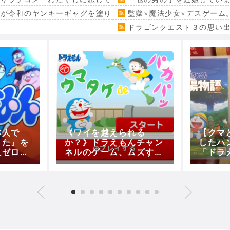
』が令和のヤンキーギャグを塗り替える
監獄×魔法少女×デスゲーム
ドラゴンクエスト３の思い
本人で
《ワイを越えられる
【クマ
うた』を
か？》ドラえもんチャン
したハ
人ゼロ人
ネルのゲーム、ムズすぎ
「ドラ
俊輔】
るｗｗｗｗｗ【ウマタケ
牧場物
歌】
de パカパッ】
(第11
ポ‐♯14