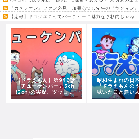
『カメレオン』ファン必見！加瀬あつし先生の『ヤクマン
【悲報】ドラクエ７ってパーティーに魅力なさ杉内じゃね
【VRchat】PS5級グラフィックのワールド１２選
Powered by livedoor 相互RSS
【ドラえもん】第946話
昭和生まれの日
『チューケンパー』5ch
『ドラえもんの
(2ch)の実況、ツッコ
聴いたこと無い
ミ、その他感想！
説！！！【菊池
【作曲】【主題