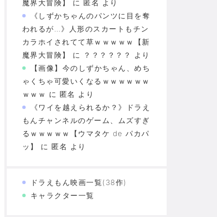
魔界大冒険】
に
匿名
より
《しずかちゃんのパンツに目を奪
われるが…》人形のスカートもチン
カラホイされてて草ｗｗｗｗｗ【新
魔界大冒険】
に
？？？？？？
より
【画像】今のしずかちゃん、めち
ゃくちゃ可愛いくなるｗｗｗｗｗｗ
ｗｗｗ
に
匿名
より
《ワイを越えられるか？》ドラえ
もんチャンネルのゲーム、ムズすぎ
るｗｗｗｗｗ【ウマタケ de パカパ
ッ】
に
匿名
より
ドラえもん映画一覧(38作)
キャラクター一覧