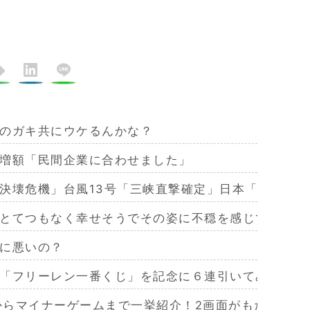
のガキ共にウケるんかな？
増額「民間企業に合わせました」
決壊危機」台風13号「三峡直撃確定」日本「最も強い
とてつもなく幸せそうでその姿に不穏を感じてしまう
に悪いの？
「フリーレン一番くじ」を記念に６連引いてみた！気
作からマイナーゲームまで一挙紹介！2画面がもたらす極