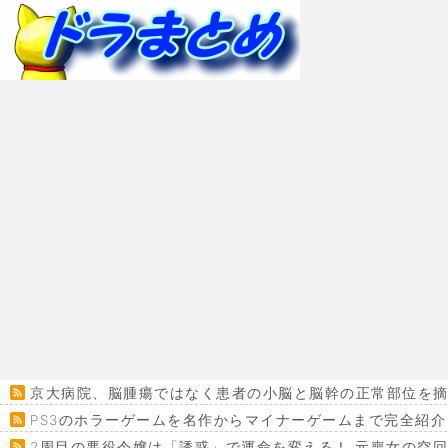
京大病院、脳腫瘍ではなく患者の小脳と脳幹の正常部位を摘
PS3のホラーゲームを名作からマイナーゲームまで完全紹介
2周目の悪役令嬢は「誘惑」で運命を変える！ 元喪女の空