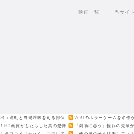
映画一覧
当サイ
出（運動と自発呼吸を司る部位） 患者は生き地獄に
WiiUのホラーゲームを名
！HD画質がもたらした真の恐怖…
『斜陽に恋う』憧れの先輩が
回りラブコメ『わたくしに恋してください！』
「他の男の子を妊娠してい