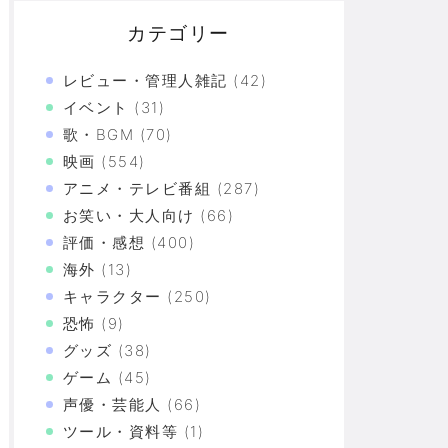
カテゴリー
レビュー・管理人雑記
(42)
イベント
(31)
歌・BGM
(70)
映画
(554)
アニメ・テレビ番組
(287)
お笑い・大人向け
(66)
評価・感想
(400)
海外
(13)
勢力で接近！（伊勢湾台風級」台風13号と15号「中
キャラクター
(250)
ファンたち、続けて投稿された集合写真も深読みが止
恐怖
(9)
グッズ
(38)
ゲーム
(45)
づけばXX連で合計○万円使ってた！？
声優・芸能人
(66)
ツール・資料等
(1)
上の恐怖