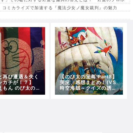
。コミカライズで加速する『魔法少女ノ魔女裁判』の魅力
出
と再び遭遇＆失く
【のび太の宝島 Part8】
ンカチが！？】
実況、感想まとめ！(VS
えもん のび太の
時空海賊～クイズの誘導
語」プレイ日記
でシルバーのもとへ)【5
回)！【ミニドラレ
分で映画ドラえもん】
‐】