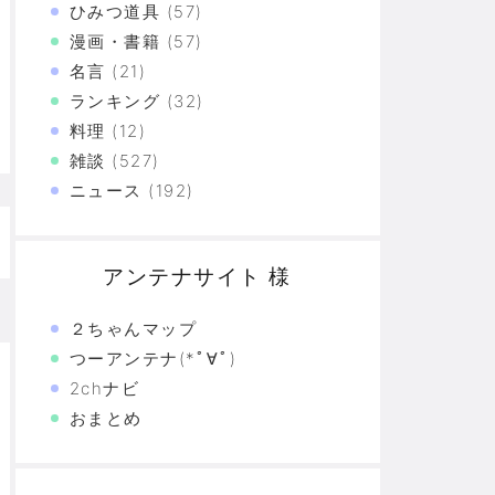
ひみつ道具
(57)
た真の恐怖…
漫画・書籍
(57)
名言
(21)
験の革命
ランキング
(32)
恐怖の革命
料理
(12)
雑談
(527)
モリと駆け抜けた日々を思い出そう
ニュース
(192)
アンテナサイト 様
２ちゃんマップ
つーアンテナ(*ﾟ∀ﾟ)
2chナビ
おまとめ