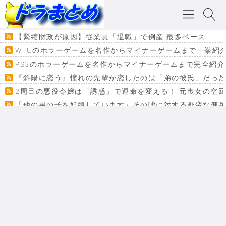
【緊縮財政が原因】従業員「退職」で倒産 最多ペース
WiiUのホラーゲームを名作からマイナーゲームまで一挙紹
PS3のホラーゲームを名作からマイナーゲームまで完全紹介
『斜陽に恋う』憧れの先輩が恋したのは「弟の彼氏」だった
2周目の悪役令嬢は「誘惑」で運命を変える！ 元喪女の空
「他の男の子を妊娠しています」その嘘に対する野蛮な傭
『カメレオン』ファン必見！加瀬あつし先生の『ヤクマン
監獄×魔法少女×デスゲーム。コミカライズで加速する『魔
【悲報】ドラクエ７ってパーティーに魅力なさ杉内じゃね
ドラゴンクエスト３の思い出
【VRchat】PS5級グラフィックのワールド１２選
Powered by livedoor 相互RSS