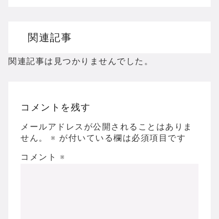
ドリームキャストのホラーゲームを名作からマ
関連記事
ドラゴンクエスト３の思い出
【聖剣伝説3】リースとアンジェラってなんで
関連記事は見つかりませんでした。
コメントを残す
Powered by livedoor 相互RSS
メールアドレスが公開されることはありま
せん。
※
が付いている欄は必須項目です
コメント
※