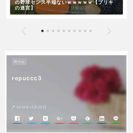
の野球センス半端ないｗｗｗｗｗ【ブリキ
の迷宮】
ホーム
repuccc3
2019年10月30日