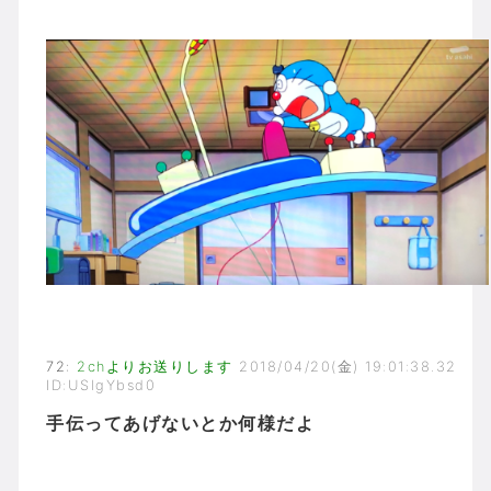
72
:
2chよりお送りします
2018/04/20(金) 19:01:38.32
ID:USlgYbsd0
手伝ってあげないとか何様だよ