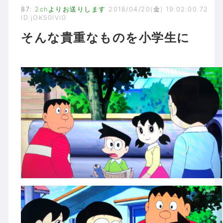
87
:
2chよりお送りします
2018/04/20(金) 19:02:00.72
ID:jOK50IVi0
そんな貴重なものを小学生に