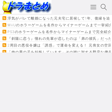
浮気がバレて離婚になった元夫宅に居候して1年、復縁を迫
WiiUのホラーゲームを名作からマイナーゲームまで一挙紹
PS3のホラーゲームを名作からマイナーゲームまで完全紹介
『斜陽に恋う』憧れの先輩が恋したのは「弟の彼氏」だった
2周目の悪役令嬢は「誘惑」で運命を変える！ 元喪女の空
「他の男の子を妊娠しています」その嘘に対する野蛮な傭
『カメレオン』ファン必見！加瀬あつし先生の『ヤクマン
監獄×魔法少女×デスゲーム。コミカライズで加速する『魔
【悲報】ドラクエ７ってパーティーに魅力なさ杉内じゃね
ドラゴンクエスト３の思い出
【VRchat】PS5級グラフィックのワールド１２選
Powered by livedoor 相互RSS