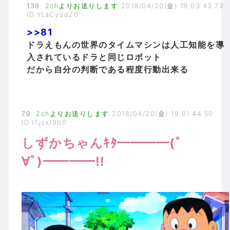
139
:
2chよりお送りします
2018/04/20(金) 19:03:43.73
ID:YtaCyddZ0
>>81
ドラえもんの世界のタイムマシンは人工知能を導
入されているドラと同じロボット
だから自分の判断である程度行動出来る
79
:
2chよりお送りします
2018/04/20(金) 19:01:44.50
ID:lTjsx/9b0
しずかちゃんｷﾀ━━━━(ﾟ
∀ﾟ)━━━━!!