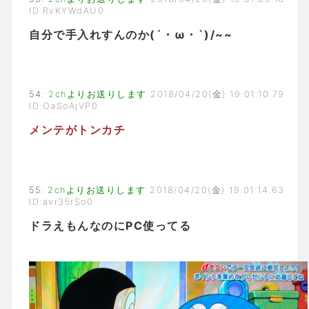
ID:RvKYWdAU0
自分で手入れすんのか(´・ω・`)/~~
54
:
2chよりお送りします
2018/04/20(金) 19:01:10.79
ID:OaSoAjVP0
メンテがトンカチ
55
:
2chよりお送りします
2018/04/20(金) 19:01:14.63
ID:avr35rSo0
ドラえもんなのにPC使ってる