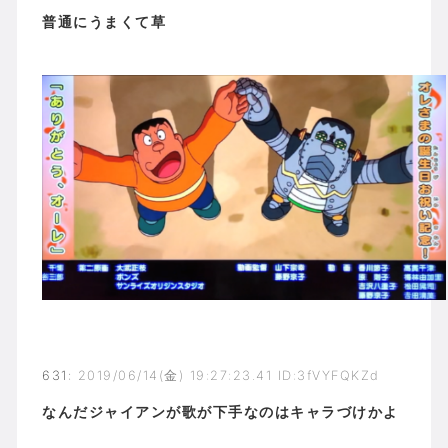
普通にうまくて草
631
:
2019/06/14(金) 19:27:23.41 ID:3fVYFQKZd
なんだジャイアンが歌が下手なのはキャラづけかよ