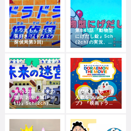
ドラえもんって変
第841話『動物型
装好き？(ドラドラ
にげだし錠』5ch
探偵局第3回)
(2ch)の実況、ツ
ッコミ、感想！
【アニメドラえも
ん(土曜午後５
時)】(再放送)
第1022話『未来の
《歴代主題歌・挿
迷宮 おかし城(Par
入歌をフルコン
t1)』5ch(2ch)の
プ》『映画ドラえ
実況、ツッコミ、
もん うたの大全集
感想！【お引越し
(4枚組CD)』が発
記念！ ドラえもん
売！！(2月26日)
誕生日スペシャ