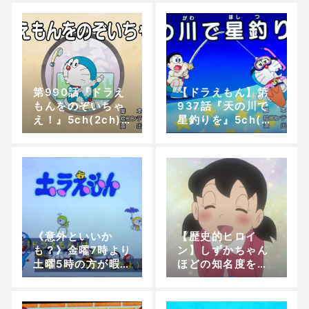
【聖剣伝説3】リースとアンジェラってなんで
第990話『ドラえ
【ドラえもん】第
Powered by livedoor 相互RSS
もんをのぞいちゃ
937話『天の川で
え！』5ch(2ch)
星釣りを』5ch(2c
の実況、ツッコ
h)の実況、ツッコ
ミ、感想！【アニ
ミ、その他感想！
メドラえもん】
《意外といいか
【歴史的ヒロイ
も？》金曜7時より
ン】しずかちゃん
土曜5時の方が暇つ
ほどの知名度を持
ぶしに見れていい
つヒロインがおっ
かもしれないわ
たら挙げてけ
ー！！