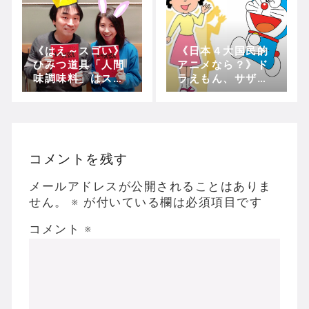
ル】
《はえ～スゴい》
《日本４大国民的
ひみつ道具「人間
アニメなら？》ド
味調味料」はスネ
ラえもん、サザエ
夫役の関智一さん
さん、あと二つ
のアイデアだっ
は？？
た！！(三石琴乃さ
んTwitterより)
コメントを残す
メールアドレスが公開されることはありま
せん。
※
が付いている欄は必須項目です
コメント
※