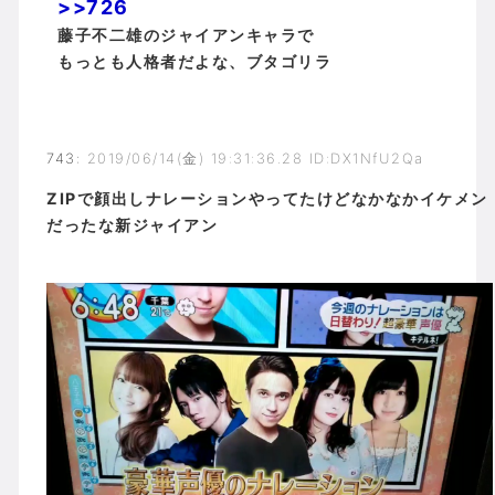
>>726
藤子不二雄のジャイアンキャラで
もっとも人格者だよな、ブタゴリラ
743
:
2019/06/14(金) 19:31:36.28 ID:DX1NfU2Qa
ZIPで顔出しナレーションやってたけどなかなかイケメン
だったな新ジャイアン