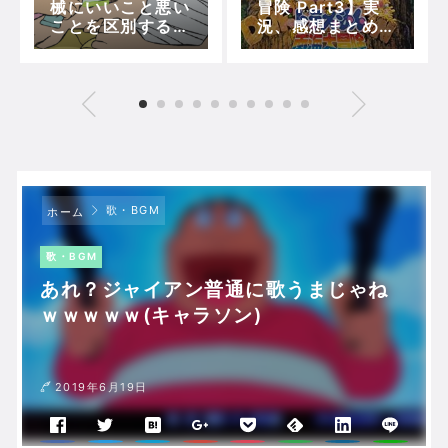
械にいいこと悪い
冒険 Part3】実
ことを区別する力
況、感想まとめ！
なんてないわ。」
(気付いた先は17
ドラ「それもそう
世紀の海賊船～の
だ…。」
び太、ジャック＆
ルフィンと出会
う)【5分で映画ド
ラえもん】
歌・BGM
ホーム
歌・BGM
あれ？ジャイアン普通に歌うまじゃね
ｗｗｗｗｗ(キャラソン)
2019年6月19日