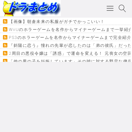
【画像】朝倉未来の私服がガチでかっこいい！
WiiUのホラーゲームを名作からマイナーゲームまで一挙紹
PS3のホラーゲームを名作からマイナーゲームまで完全紹介
『斜陽に恋う』憧れの先輩が恋したのは「弟の彼氏」だった
2周目の悪役令嬢は「誘惑」で運命を変える！ 元喪女の空
「他の男の子を妊娠しています」その嘘に対する野蛮な傭
『カメレオン』ファン必見！加瀬あつし先生の『ヤクマン
監獄×魔法少女×デスゲーム。コミカライズで加速する『魔
【悲報】ドラクエ７ってパーティーに魅力なさ杉内じゃね
ドラゴンクエスト３の思い出
【VRchat】PS5級グラフィックのワールド１２選
Powered by livedoor 相互RSS