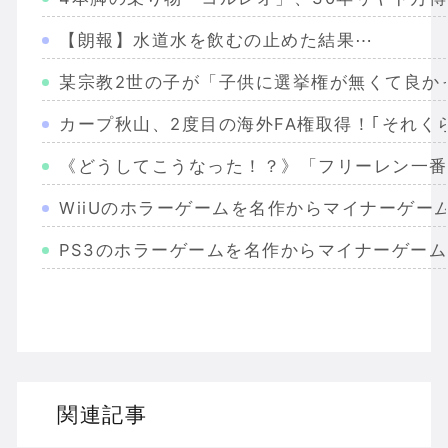
【朗報】水道水を飲むの止めた結果⋯
某宗教2世の子が「子供に選挙権が無くて良か
カープ秋山、2度目の海外FA権取得！｢それく
《どうしてこうなった！？》「フリーレン一番
WiiUのホラーゲームを名作からマイナーゲー
PS3のホラーゲームを名作からマイナーゲー
Wiiのホラーゲームを名作からマイナーまで完
PS2のホラーゲームを名作からマイナーまで
ドリームキャストのホラーゲームを名作からマ
関連記事
ドラゴンクエスト３の思い出