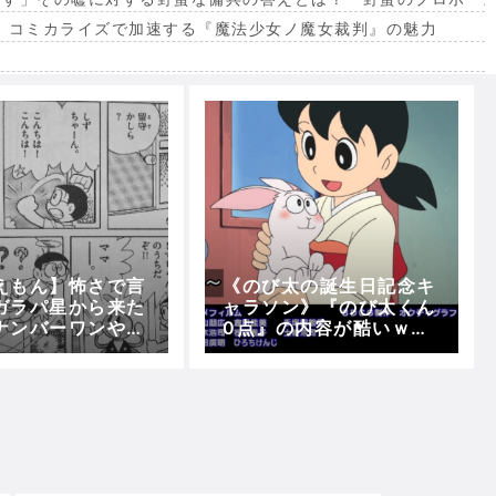
。コミカライズで加速する『魔法少女ノ魔女裁判』の魅力
出
えもん】怖さで言
《のび太の誕生日記念キ
ガラパ星から来た
ャラソン》『のび太くん
ナンバーワンやと
0点』の内容が酷いｗｗ
ｗｗｗ