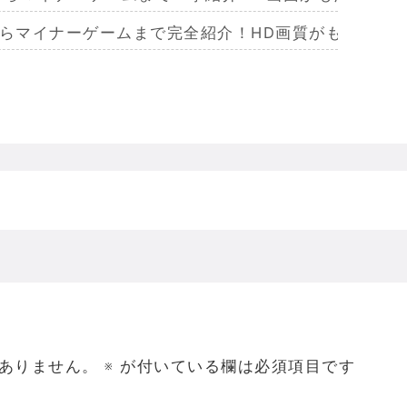
からマイナーゲームまで完全紹介！HD画質がもたらし
らマイナーまで完全紹介！Wiiリモコンによる恐怖体
からマイナーまで完全紹介！フルポリゴンがもたらした
ームを名作からマイナーまで完全紹介！ビジュアルメ
ジェラってなんであんなハレンチな格好してるの？
ありません。
※
が付いている欄は必須項目です