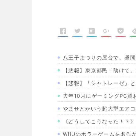
八王子まつりの屋台で、昼間
【悲報】東京都民「助けて。
【悲報】「シャトレーゼ」と
去年10月にゲーミングPC
やませとかいう超大型エアコ
《どうしてこうなった！？》
WiiUのホラーゲームを名