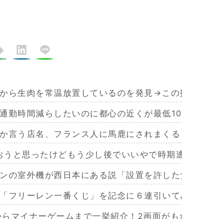
から生肉を常温放置しているのを発見→この投稿に様
通勤時間減らしたいのに都心の近くが最低10万払わ
か言う店名、フランス人に馬鹿にされまくる
買おうと思ったけどもう少し後でいいやで時期逃したら
ンの室外機が西日本にある説「設置を許した覚えはな
「フリーレン一番くじ」を記念に６連引いてみた！気
作からマイナーゲームまで一挙紹介！2画面がもたらす極