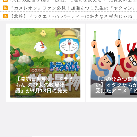
『カメレオン』ファン必見！加瀬あつし先生の『ヤクマン
【悲報】ドラクエ７ってパーティーに魅力なさ杉内じゃね
【VRchat】PS5級グラフィックのワールド１２選
Powered by livedoor 相互RSS
【発売日判明】『ドラえ
【このひみつ道
もん のび太の牧場物
い】オタクたち
語』が6月13日に発売決
受けたアニメ『
定。新映像も公開！！(N
ん』のエピソー
intendo Switch向け)
は？？