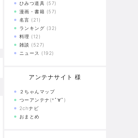
ひみつ道具
(57)
た真の恐怖…
漫画・書籍
(57)
名言
(21)
験の革命
ランキング
(32)
料理
(12)
恐怖の革命
雑談
(527)
モリと駆け抜けた日々を思い出そう
ニュース
(192)
アンテナサイト 様
２ちゃんマップ
つーアンテナ(*ﾟ∀ﾟ)
2chナビ
おまとめ