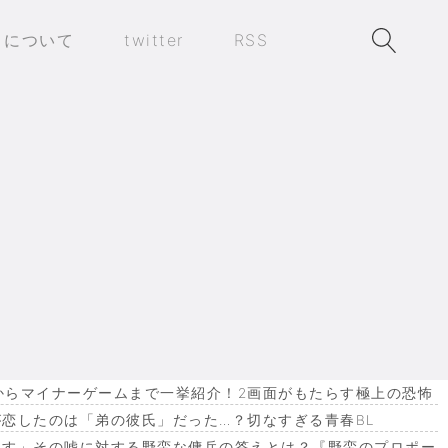
トについて
twitter
RSS
作からマイナーゲームまで一挙紹介！2画面がもたらす極上の恐怖
恋したのは「弟の彼氏」だった…？切なすぎる青春BL
ます」その嘘に対する野蛮な傭兵の答えとは？『野蛮のプロポー