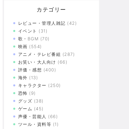
カテゴリー
レビュー・管理人雑記
(42)
イベント
(31)
歌・BGM
(70)
映画
(554)
アニメ・テレビ番組
(287)
々なツッコミ「宮崎地鶏なのにブロイラー、ブラジル
お笑い・大人向け
(66)
ないと住めないの」
評価・感想
(400)
海外
(13)
キャラクター
(250)
うなぎ登りに値上がりしていった
恐怖
(9)
グッズ
(38)
いぞ」「電源落としたる！」
ゲーム
(45)
づけばXX連で合計○万円使ってた！？
声優・芸能人
(66)
ツール・資料等
(1)
上の恐怖