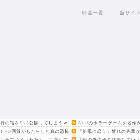
映画一覧
当サイ
をSNS公開してしまうｗｗｗ 【Pickup08082952】
WiiUのホラーゲームを名
！HD画質がもたらした真の恐怖…
『斜陽に恋う』憧れの先輩が
回りラブコメ『わたくしに恋してください！』
「他の男の子を妊娠してい