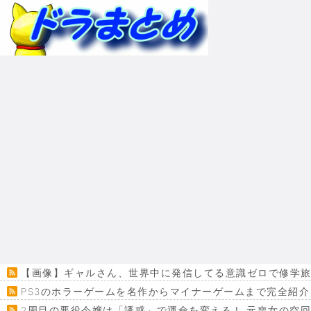
【画像】ギャルさん、世界中に発信してる意識ゼロで修学旅行の宿
PS3のホラーゲームを名作からマイナーゲームまで完全紹介
2周目の悪役令嬢は「誘惑」で運命を変える！ 元喪女の空