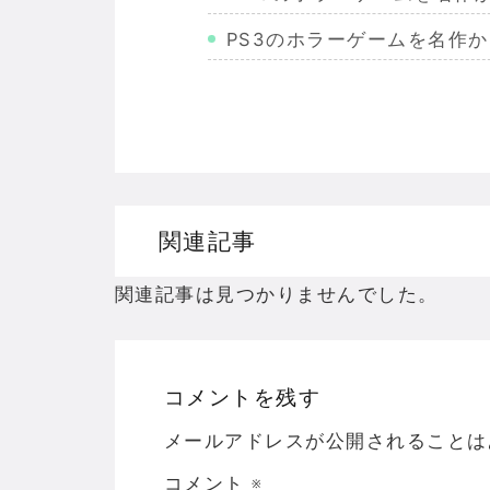
PS3のホラーゲームを名作
Wiiのホラーゲームを名作か
PS2のホラーゲームを名作
ドリームキャストのホラーゲ
ドラゴンクエスト３の思い出
関連記事
【聖剣伝説3】リースとアン
関連記事は見つかりませんでした。
コメントを残す
Powered by livedoor 相互RSS
メールアドレスが公開されることは
コメント
※