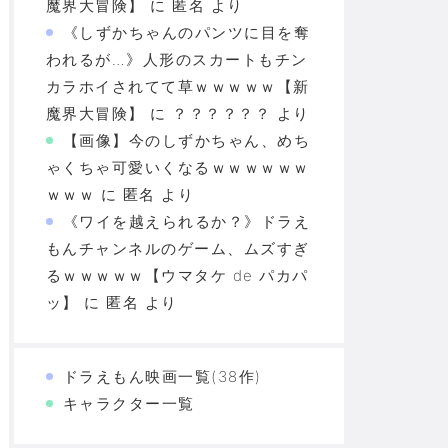
魔界大冒険】
に
匿名
より
《しずかちゃんのパンツに目を奪
われるが…》人形のスカートもチン
カラホイされてて草ｗｗｗｗｗ【新
魔界大冒険】
に
？？？？？？
より
【画像】今のしずかちゃん、めち
ゃくちゃ可愛いくなるｗｗｗｗｗｗ
ｗｗｗ
に
匿名
より
《ワイを越えられるか？》ドラえ
もんチャンネルのゲーム、ムズすぎ
るｗｗｗｗｗ【ウマタケ de パカパ
ッ】
に
匿名
より
ドラえもん映画一覧(38作)
キャラクター一覧