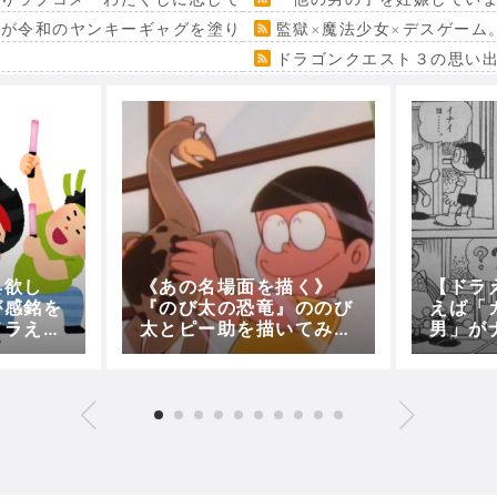
』が令和のヤンキーギャグを塗り替える
監獄×魔法少女×デスゲーム
ドラゴンクエスト３の思い
具欲し
《あの名場面を描く》
【ドラ
が感銘を
『のび太の恐竜』ののび
えば「
ドラえも
太とピー助を描いてみ
男」が
ドと
た！！！
思う