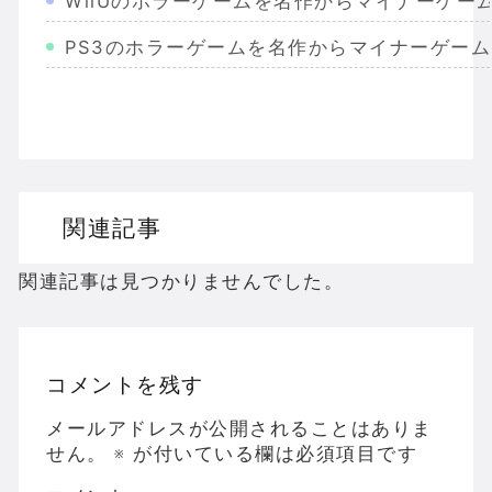
WiiUのホラーゲームを名作からマイナーゲー
PS3のホラーゲームを名作からマイナーゲー
Wiiのホラーゲームを名作からマイナーまで完
PS2のホラーゲームを名作からマイナーまで
ドリームキャストのホラーゲームを名作からマ
関連記事
ドラゴンクエスト３の思い出
【聖剣伝説3】リースとアンジェラってなんで
関連記事は見つかりませんでした。
コメントを残す
Powered by livedoor 相互RSS
メールアドレスが公開されることはありま
せん。
※
が付いている欄は必須項目です