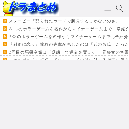
スヌーピー「配られたカードで勝負するしかないのさ」
WiiUのホラーゲームを名作からマイナーゲームまで一挙紹
PS3のホラーゲームを名作からマイナーゲームまで完全紹介
『斜陽に恋う』憧れの先輩が恋したのは「弟の彼氏」だった
2周目の悪役令嬢は「誘惑」で運命を変える！ 元喪女の空
「他の男の子を妊娠しています」その嘘に対する野蛮な傭
『カメレオン』ファン必見！加瀬あつし先生の『ヤクマン
監獄×魔法少女×デスゲーム。コミカライズで加速する『魔
【悲報】ドラクエ７ってパーティーに魅力なさ杉内じゃね
ドラゴンクエスト３の思い出
【VRchat】PS5級グラフィックのワールド１２選
Powered by livedoor 相互RSS