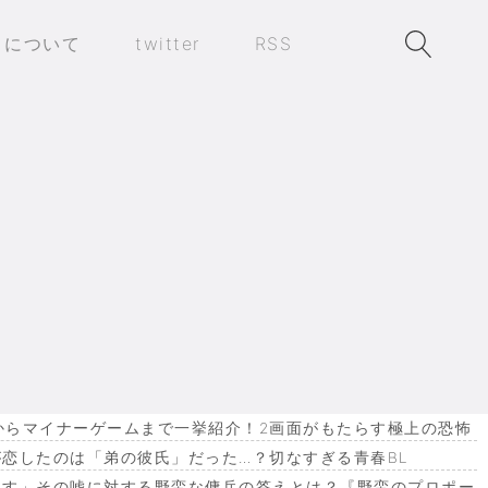
トについて
twitter
RSS
作からマイナーゲームまで一挙紹介！2画面がもたらす極上の恐怖
恋したのは「弟の彼氏」だった…？切なすぎる青春BL
ます」その嘘に対する野蛮な傭兵の答えとは？『野蛮のプロポー