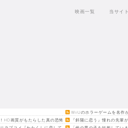
映画一覧
当サイ
WiiUのホラーゲームを名
！HD画質がもたらした真の恐怖…
『斜陽に恋う』憧れの先輩が
回りラブコメ『わたくしに恋してください！』
「他の男の子を妊娠してい