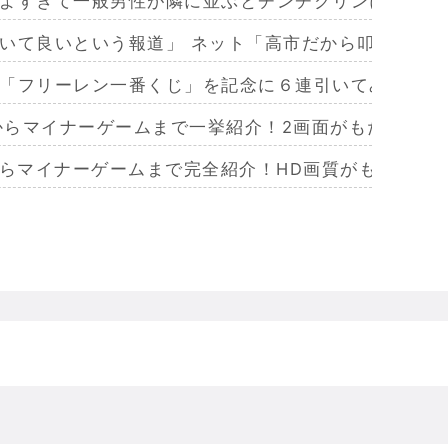
よすぎて一般男性が隣に並ぶとチンチクリンに見えて
いて良いという報道」 ネット「高市だから叩いて良
「フリーレン一番くじ」を記念に６連引いてみた！気
作からマイナーゲームまで一挙紹介！2画面がもたらす極
からマイナーゲームまで完全紹介！HD画質がもたらし
らマイナーまで完全紹介！Wiiリモコンによる恐怖体
からマイナーまで完全紹介！フルポリゴンがもたらした
ームを名作からマイナーまで完全紹介！ビジュアルメ
ジェラってなんであんなハレンチな格好してるの？