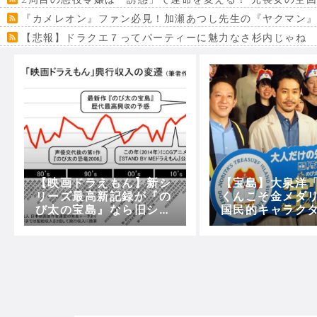
『カメレオン』ファン必見！加瀬あつし先生の『ヤクマン
【悲報】ドラクエ７ってパーティーに魅力なさ杉内じゃね
【VRchat】PS5級グラフィックのワールド１２選
Powered by livedoor 相互RSS
【映画ドラえもん】新シ
【宝島】大泉洋
リーズ最高新記録が『の
くんこそ金メダ
び太の宝島』なら旧シリ
国民的キャラク
ーズ最高新記録は？？
の活躍を絶賛！