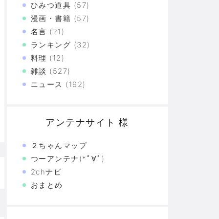
しまう（画像あり）
ひみつ道具
(57)
漫画・書籍
(57)
いをやってるのがお前だろ」
名言
(21)
づけばXX連で合計○万円使ってた！？
ランキング
(32)
料理
(12)
上の恐怖
雑談
(527)
た真の恐怖…
ニュース
(192)
験の革命
アンテナサイト 様
恐怖の革命
モリと駆け抜けた日々を思い出そう
２ちゃんマップ
つーアンテナ(*ﾟ∀ﾟ)
2chナビ
おまとめ