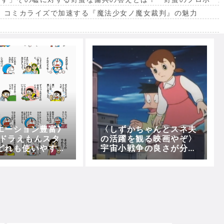
。コミカライズで加速する『魔法少女ノ魔女裁判』の魅力
出
エーション豊富》
〈しずかちゃんとスネ夫
のドラえもんスタ
の活躍を観る映画やぞ〉
どれも使いやすく
宇宙小戦争の良さが分か
のが多いから気に
らず、ビッグライト使え
る
よってなるんやが…？