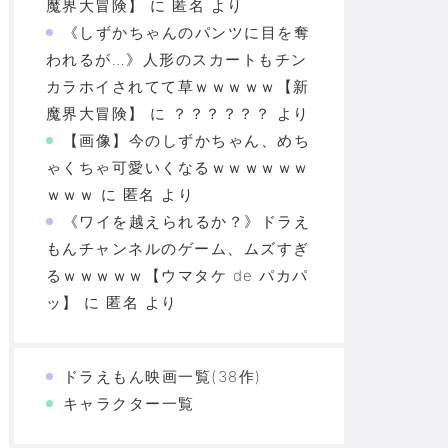
魔界大冒険】
に
匿名
より
《しずかちゃんのパンツに目を奪
われるが…》人形のスカートもチン
カラホイされてて草ｗｗｗｗｗ【新
魔界大冒険】
に
？？？？？？
より
【画像】今のしずかちゃん、めち
ゃくちゃ可愛いくなるｗｗｗｗｗｗ
ｗｗｗ
に
匿名
より
《ワイを越えられるか？》ドラえ
もんチャンネルのゲーム、ムズすぎ
るｗｗｗｗｗ【ウマタケ de パカパ
ッ】
に
匿名
より
ドラえもん映画一覧(38作)
キャラクター一覧