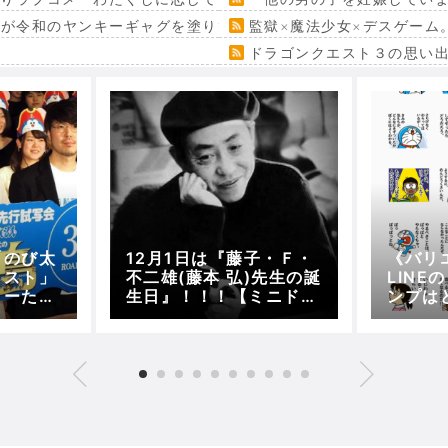
』が令和のヤンキーギャグを塗り替える
監獄×魔法少女×デスゲーム
ドラゴンクエスト３の思い
「のび太
12月1日は『藤子・Ｆ・
《バリ
リスト」
不二雄(藤本 弘)先生の誕
LINE
ターたち
生日』！！！【ミニドラ
ンプは
！
レビュー「今日は何の
可愛い
日？」編】
入って