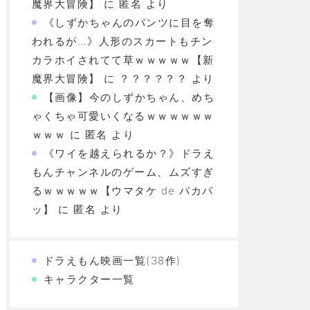
魔界大冒険】
に
匿名
より
《しずかちゃんのパンツに目を奪
われるが…》人形のスカートもチン
カラホイされてて草ｗｗｗｗｗ【新
魔界大冒険】
に
？？？？？？
より
【画像】今のしずかちゃん、めち
ゃくちゃ可愛いくなるｗｗｗｗｗｗ
ｗｗｗ
に
匿名
より
《ワイを越えられるか？》ドラえ
もんチャンネルのゲーム、ムズすぎ
るｗｗｗｗｗ【ウマタケ de パカパ
ッ】
に
匿名
より
ドラえもん映画一覧(38作)
キャラクター一覧