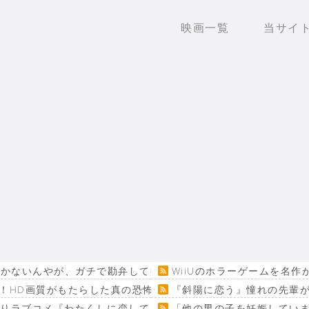
映画一覧
当サイ
聞かないんやが、ガチで勘弁して欲しい
WiiUのホラーゲームを名
！HD画質がもたらした真の恐怖…
『斜陽に恋う』憧れの先輩が
回りラブコメ『わたくしに恋してください！』
「他の男の子を妊娠してい