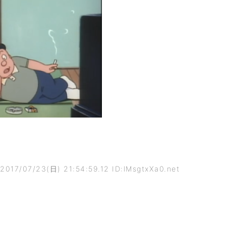
2017/07/23(日) 21:54:59.12 ID:lMsgtxXa0.net