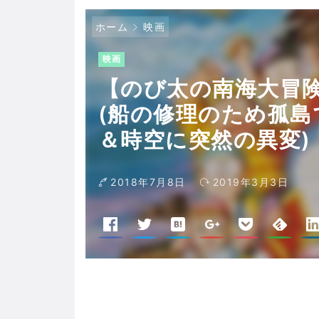
ホーム
映画
映画
【のび太の南海大冒険 
(船の修理のため孤
＆時空に突然の異変)
2018年7月8日
2019年3月3日