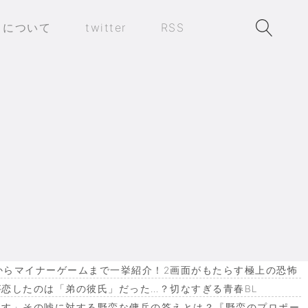
トについて
twitter
RSS
作からマイナーゲームまで一挙紹介！2画面がもたらす極上の恐怖
恋したのは「弟の彼氏」だった…？切なすぎる青春BL
ます」その嘘に対する野蛮な傭兵の答えとは？『野蛮のプロポー