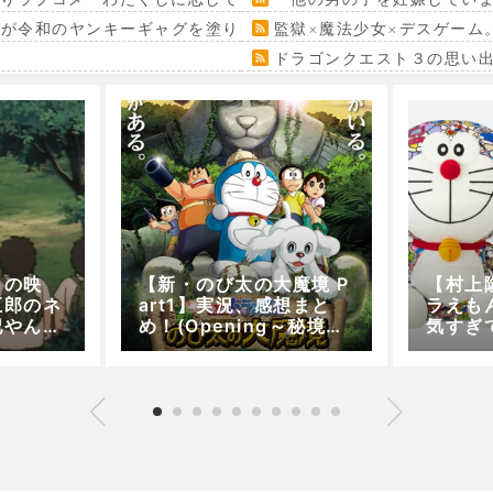
』が令和のヤンキーギャグを塗り替える
監獄×魔法少女×デスゲーム
ドラゴンクエスト３の思い
ラの映
【新・のび太の大魔境 P
【村上
五郎のネ
art1】実況、感想まと
ラえも
記やんけ
め！(Opening～秘境探
気すぎ
しとペコとの出会い)【5
値段に
分で映画ドラえもん】