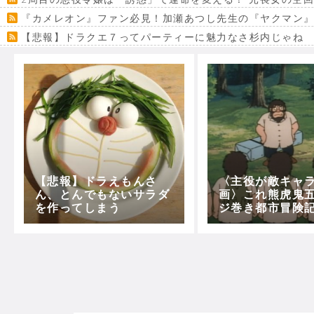
『カメレオン』ファン必見！加瀬あつし先生の『ヤクマン
【悲報】ドラクエ７ってパーティーに魅力なさ杉内じゃね
【VRchat】PS5級グラフィックのワールド１２選
Powered by livedoor 相互RSS
【悲報】ドラえもんさ
〈主役が敵キャ
ん、とんでもないサラダ
画〉これ熊虎鬼
を作ってしまう
ジ巻き都市冒険
ｗｗｗｗｗ