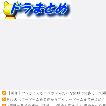
【画像】ツレがこんなラスボスみたいな痛服で街歩くって
PS3のホラーゲームを名作からマイナーゲームまで完全紹介
2周目の悪役令嬢は「誘惑」で運命を変える！ 元喪女の空