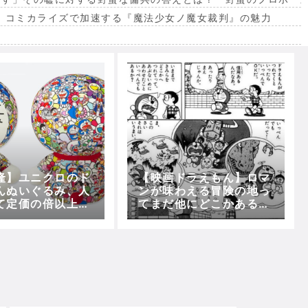
。コミカライズで加速する『魔法少女ノ魔女裁判』の魅力
出
隆】ユニクロのド
【映画ドラえもん】ロマ
んぬいぐるみ、人
ンが味わえる冒険の地っ
て定価の倍以上の
てまだ他にどこかある
！！
か？？