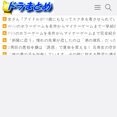
女さん ｢アイドルが19歳にもなってスク水を着させられて
WiiUのホラーゲームを名作からマイナーゲームまで一挙紹
PS3のホラーゲームを名作からマイナーゲームまで完全紹介
『斜陽に恋う』憧れの先輩が恋したのは「弟の彼氏」だった
2周目の悪役令嬢は「誘惑」で運命を変える！ 元喪女の空
「他の男の子を妊娠しています」その嘘に対する野蛮な傭
『カメレオン』ファン必見！加瀬あつし先生の『ヤクマン
監獄×魔法少女×デスゲーム。コミカライズで加速する『魔
【悲報】ドラクエ７ってパーティーに魅力なさ杉内じゃね
ドラゴンクエスト３の思い出
【VRchat】PS5級グラフィックのワールド１２選
Powered by livedoor 相互RSS