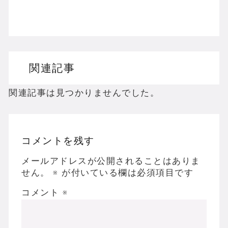
Wiiのホラーゲームを名作からマイナーまで完
PS2のホラーゲームを名作からマイナーまで
ドリームキャストのホラーゲームを名作からマ
関連記事
ドラゴンクエスト３の思い出
【聖剣伝説3】リースとアンジェラってなんで
関連記事は見つかりませんでした。
コメントを残す
Powered by livedoor 相互RSS
メールアドレスが公開されることはありま
せん。
※
が付いている欄は必須項目です
コメント
※