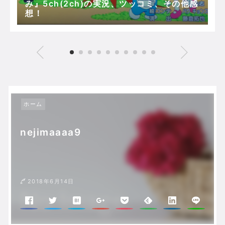
み』5ch(2ch)の実況、ツッコミ、その他感
想！
ホーム
nejimaaaa9
2018年6月14日