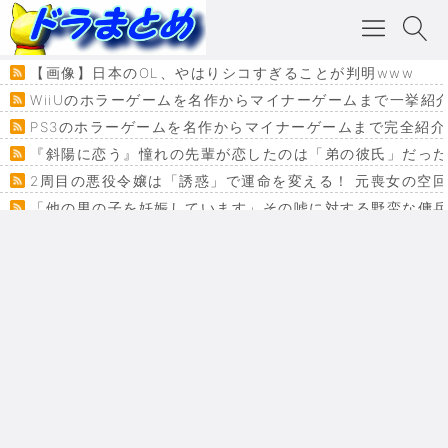
【画像】日本のOL、やはりシコすぎることが判明www
WiiUのホラーゲームを名作からマイナーゲームまで一挙紹
PS3のホラーゲームを名作からマイナーゲームまで完全紹介
『斜陽に恋う』憧れの先輩が恋したのは「弟の彼氏」だった
2周目の悪役令嬢は「誘惑」で運命を変える！ 元喪女の空
「他の男の子を妊娠しています」その嘘に対する野蛮な傭
『カメレオン』ファン必見！加瀬あつし先生の『ヤクマン
監獄×魔法少女×デスゲーム。コミカライズで加速する『魔
【悲報】ドラクエ７ってパーティーに魅力なさ杉内じゃね
ドラゴンクエスト３の思い出
【VRchat】PS5級グラフィックのワールド１２選
Powered by livedoor 相互RSS