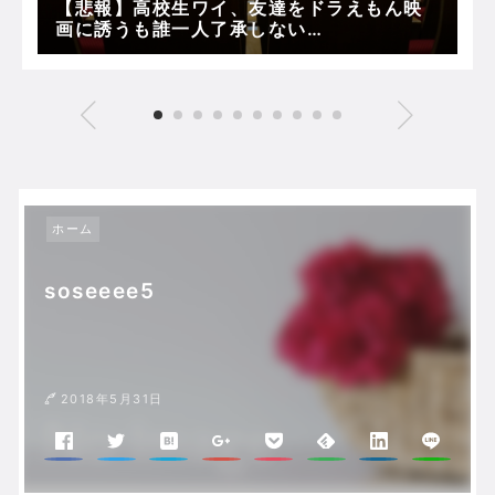
【悲報】高校生ワイ、友達をドラえもん映
画に誘うも誰一人了承しない…
ホーム
soseeee5
2018年5月31日