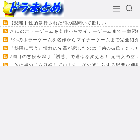
【悲報】性的暴行された時の話聞いて欲しい
WiiUのホラーゲームを名作からマイナーゲームまで一挙紹
PS3のホラーゲームを名作からマイナーゲームまで完全紹介
『斜陽に恋う』憧れの先輩が恋したのは「弟の彼氏」だった
2周目の悪役令嬢は「誘惑」で運命を変える！ 元喪女の空
「他の男の子を妊娠しています」その嘘に対する野蛮な傭
『カメレオン』ファン必見！加瀬あつし先生の『ヤクマン
監獄×魔法少女×デスゲーム。コミカライズで加速する『魔
【悲報】ドラクエ７ってパーティーに魅力なさ杉内じゃね
ドラゴンクエスト３の思い出
【VRchat】PS5級グラフィックのワールド１２選
Powered by livedoor 相互RSS