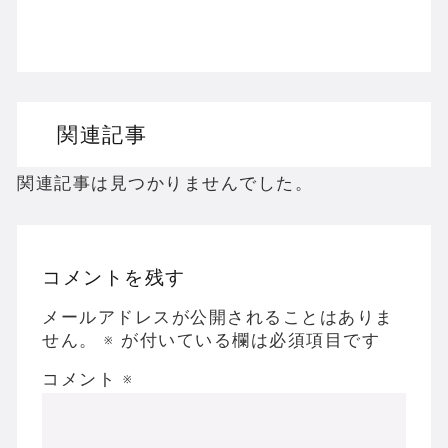
Wiiのホラーゲームを名作からマイナーまで完
PS2のホラーゲームを名作からマイナーまで
ドリームキャストのホラーゲームを名作からマ
関連記事
ドラゴンクエスト３の思い出
【聖剣伝説3】リースとアンジェラってなんで
関連記事は見つかりませんでした。
コメントを残す
Powered by livedoor 相互RSS
メールアドレスが公開されることはありま
せん。
※
が付いている欄は必須項目です
コメント
※