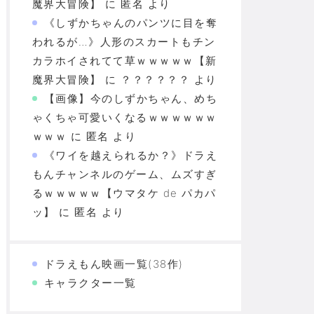
魔界大冒険】
に
匿名
より
《しずかちゃんのパンツに目を奪
われるが…》人形のスカートもチン
カラホイされてて草ｗｗｗｗｗ【新
魔界大冒険】
に
？？？？？？
より
【画像】今のしずかちゃん、めち
ゃくちゃ可愛いくなるｗｗｗｗｗｗ
ｗｗｗ
に
匿名
より
《ワイを越えられるか？》ドラえ
もんチャンネルのゲーム、ムズすぎ
るｗｗｗｗｗ【ウマタケ de パカパ
ッ】
に
匿名
より
ドラえもん映画一覧(38作)
キャラクター一覧