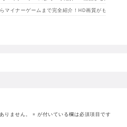
からマイナーゲームまで完全紹介！HD画質がもたらし
らマイナーまで完全紹介！Wiiリモコンによる恐怖体
からマイナーまで完全紹介！フルポリゴンがもたらした
ームを名作からマイナーまで完全紹介！ビジュアルメ
ジェラってなんであんなハレンチな格好してるの？
ありません。
※
が付いている欄は必須項目です