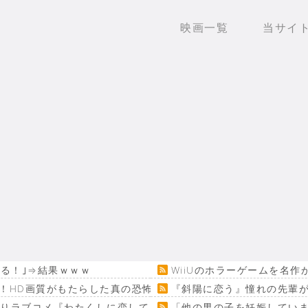
映画一覧
当サイ
いる！｣⇒結果ｗｗｗ
WiiUのホラーゲームを名
！HD画質がもたらした真の恐怖…
『斜陽に恋う』憧れの先輩が
回りラブコメ『わたくしに恋してください！』
「他の男の子を妊娠してい