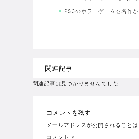
PS3のホラーゲームを名作
Wiiのホラーゲームを名作か
PS2のホラーゲームを名作
ドリームキャストのホラーゲ
ドラゴンクエスト３の思い出
関連記事
【聖剣伝説3】リースとアン
関連記事は見つかりませんでした。
コメントを残す
Powered by livedoor 相互RSS
メールアドレスが公開されることは
コメント
※