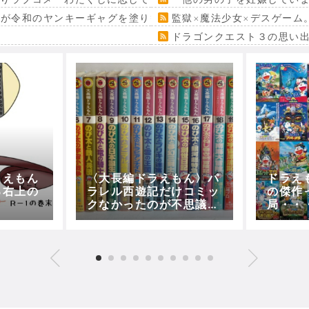
』が令和のヤンキーギャグを塗り替える
監獄×魔法少女×デスゲーム
ドラゴンクエスト３の思い
ラえもん
〈大長編ドラえもん〉パ
ドラえ
る右上の
ラレル西遊記だけコミッ
の傑作
クなかったのが不思議だ
局・・
った！！