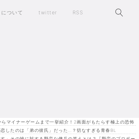
トについて
twitter
RSS
作からマイナーゲームまで一挙紹介！2画面がもたらす極上の恐怖
恋したのは「弟の彼氏」だった…？切なすぎる青春BL
ます」その嘘に対する野蛮な傭兵の答えとは？『野蛮のプロポー