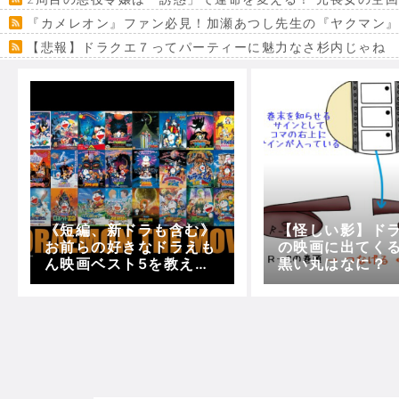
『カメレオン』ファン必見！加瀬あつし先生の『ヤクマン
【悲報】ドラクエ７ってパーティーに魅力なさ杉内じゃね
【VRchat】PS5級グラフィックのワールド１２選
Powered by livedoor 相互RSS
《短編、新ドラも含む》
【怪しい影】ド
お前らの好きなドラえも
の映画に出てく
ん映画ベスト5を教えて
黒い丸はなに？
くれ！！！