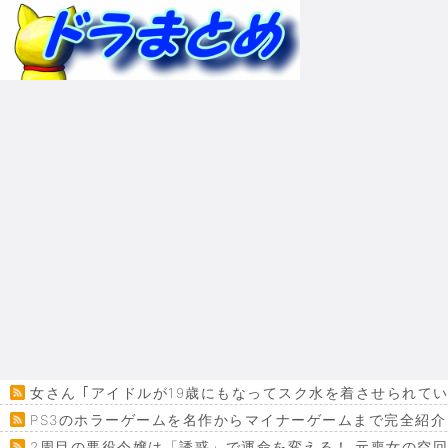
女さん ｢アイドルが19歳にもなってスク水を着させられて
PS3のホラーゲームを名作からマイナーゲームまで完全紹介
2周目の悪役令嬢は「誘惑」で運命を変える！ 元喪女の空