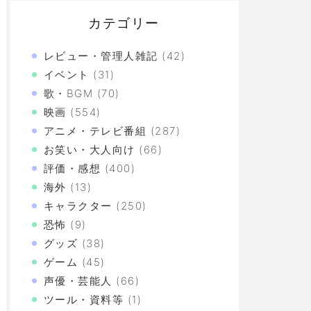
カテゴリー
レビュー・管理人雑記
(42)
イベント
(31)
歌・BGM
(70)
映画
(554)
アニメ・テレビ番組
(287)
は0だった（笑）」
お笑い・大人向け
(66)
きたい」
評価・感想
(400)
海外
(13)
キャラクター
(250)
恐怖
(9)
グッズ
(38)
ほんまにうるさくて「暑いのお前だけちゃうねん！」
ゲーム
(45)
づけばXX連で合計○万円使ってた！？
声優・芸能人
(66)
ツール・資料等
(1)
上の恐怖