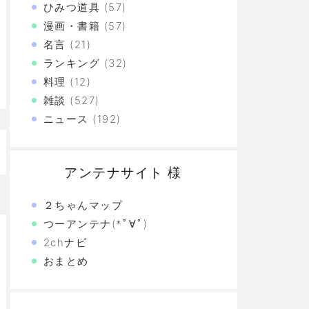
ひみつ道具
(57)
た真の恐怖…
漫画・書籍
(57)
名言
(21)
験の革命
ランキング
(32)
料理
(12)
恐怖の革命
雑談
(527)
モリと駆け抜けた日々を思い出そう
ニュース
(192)
アンテナサイト 様
２ちゃんマップ
つーアンテナ(*ﾟ∀ﾟ)
2chナビ
おまとめ