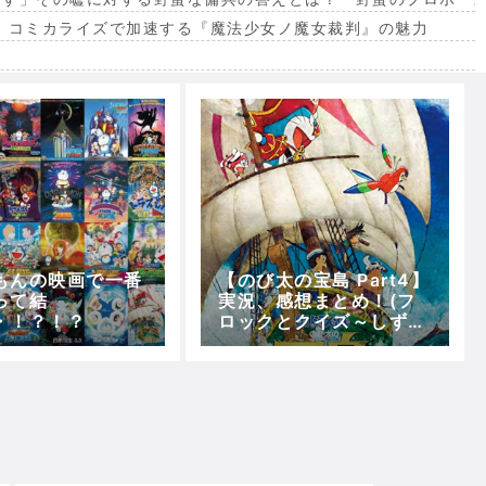
。コミカライズで加速する『魔法少女ノ魔女裁判』の魅力
出
もんの映画で一番
【のび太の宝島 Part4】
って結
実況、感想まとめ！(フ
・！？！？
ロックとクイズ～しず
か、海賊船の内部へ)【5
分で映画ドラえもん】