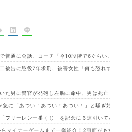
で普通に会話。コーチ「今10段階で6ぐらい。来た時
二被告に懲役7年求刑、被害女性「何も恐れず外を歩
いた男に警官が発砲し左胸に命中、男は死亡
が急に「あつい！あつい！あつい！」と騒ぎ始めて、
「フリーレン一番くじ」を記念に６連引いてみた！気
作からマイナーゲームまで一挙紹介！2画面がもたらす極