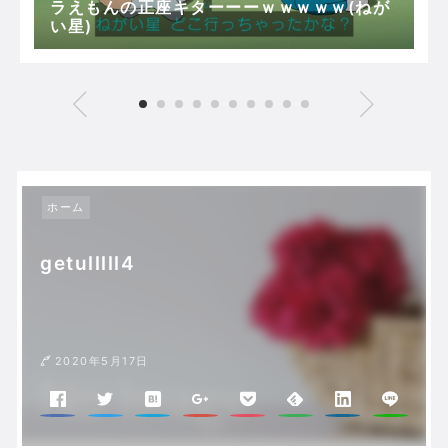
ラえもんの正座キターーーｗｗｗｗｗ(ねが
い星)
ホーム
getulllll4
2020年5月17日