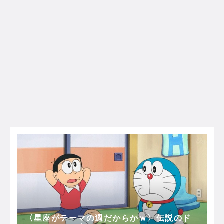
〈星座がテーマの週だからかｗ〉伝説のド