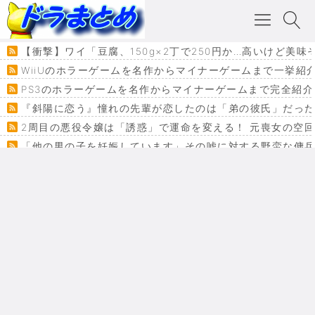
【衝撃】ワイ「豆腐、150g×2丁で250円か…高いけど美味
WiiUのホラーゲームを名作からマイナーゲームまで一挙紹
PS3のホラーゲームを名作からマイナーゲームまで完全紹介
『斜陽に恋う』憧れの先輩が恋したのは「弟の彼氏」だった
2周目の悪役令嬢は「誘惑」で運命を変える！ 元喪女の空
「他の男の子を妊娠しています」その嘘に対する野蛮な傭
『カメレオン』ファン必見！加瀬あつし先生の『ヤクマン
監獄×魔法少女×デスゲーム。コミカライズで加速する『魔
【悲報】ドラクエ７ってパーティーに魅力なさ杉内じゃね
ドラゴンクエスト３の思い出
【VRchat】PS5級グラフィックのワールド１２選
Powered by livedoor 相互RSS