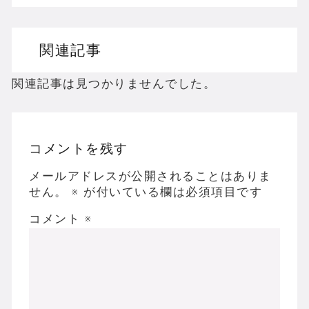
ドリームキャストのホラーゲームを名作からマ
関連記事
ドラゴンクエスト３の思い出
【聖剣伝説3】リースとアンジェラってなんで
関連記事は見つかりませんでした。
コメントを残す
Powered by livedoor 相互RSS
メールアドレスが公開されることはありま
せん。
※
が付いている欄は必須項目です
コメント
※