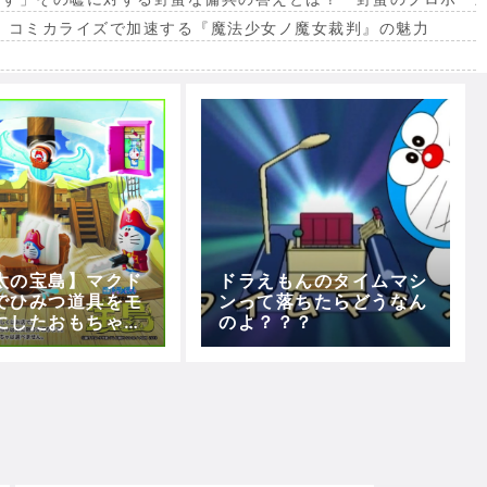
。コミカライズで加速する『魔法少女ノ魔女裁判』の魅力
出
太の宝島】マクド
ドラえもんのタイムマシ
でひみつ道具をモ
ンって落ちたらどうなん
にしたおもちゃが
のよ？？？
るハッピーセット
中！！