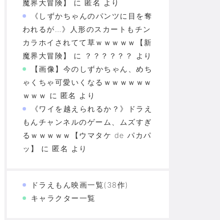
魔界大冒険】
に
匿名
より
《しずかちゃんのパンツに目を奪
われるが…》人形のスカートもチン
カラホイされてて草ｗｗｗｗｗ【新
魔界大冒険】
に
？？？？？？
より
【画像】今のしずかちゃん、めち
ゃくちゃ可愛いくなるｗｗｗｗｗｗ
ｗｗｗ
に
匿名
より
《ワイを越えられるか？》ドラえ
もんチャンネルのゲーム、ムズすぎ
るｗｗｗｗｗ【ウマタケ de パカパ
ッ】
に
匿名
より
ドラえもん映画一覧(38作)
キャラクター一覧