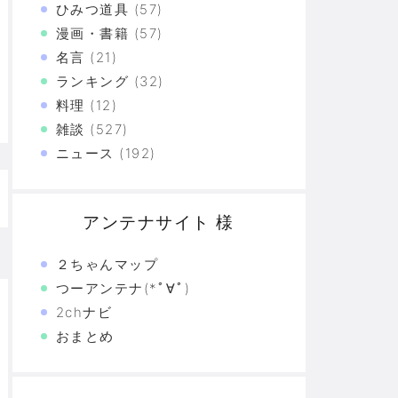
ひみつ道具
(57)
漫画・書籍
(57)
た真の恐怖…
名言
(21)
験の革命
ランキング
(32)
料理
(12)
恐怖の革命
雑談
(527)
モリと駆け抜けた日々を思い出そう
ニュース
(192)
アンテナサイト 様
２ちゃんマップ
つーアンテナ(*ﾟ∀ﾟ)
2chナビ
おまとめ