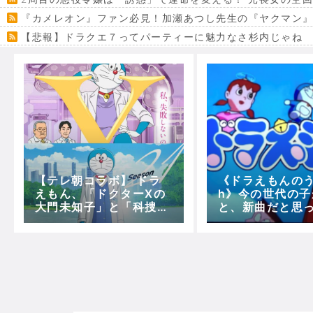
『カメレオン』ファン必見！加瀬あつし先生の『ヤクマン
【悲報】ドラクエ７ってパーティーに魅力なさ杉内じゃね
【VRchat】PS5級グラフィックのワールド１２選
Powered by livedoor 相互RSS
【テレ朝コラボ】 ドラ
《ドラえもんのうた
えもん、「ドクターXの
h》今の世代の子
大門未知子」と「科捜研
と、新曲だと思
の女の榊マリ子」になる
うという事実！
ｗｗｗ