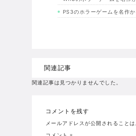
PS3のホラーゲームを名作
Wiiのホラーゲームを名作か
PS2のホラーゲームを名作
ドリームキャストのホラーゲ
ドラゴンクエスト３の思い出
関連記事
【聖剣伝説3】リースとアン
関連記事は見つかりませんでした。
コメントを残す
Powered by livedoor 相互RSS
メールアドレスが公開されることは
コメント
※