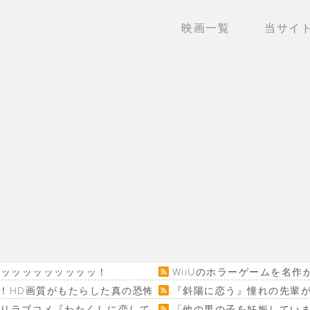
映画一覧
当サイ
ッッッッッッッッッッ！
WiiUのホラーゲームを名
！HD画質がもたらした真の恐怖…
『斜陽に恋う』憧れの先輩が
回りラブコメ『わたくしに恋してください！』
「他の男の子を妊娠してい