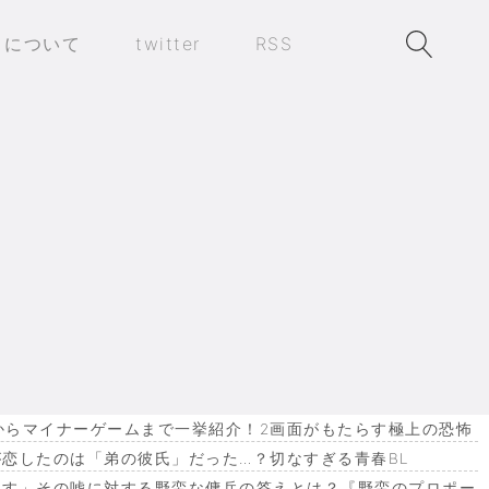
トについて
twitter
RSS
作からマイナーゲームまで一挙紹介！2画面がもたらす極上の恐怖
恋したのは「弟の彼氏」だった…？切なすぎる青春BL
ます」その嘘に対する野蛮な傭兵の答えとは？『野蛮のプロポー