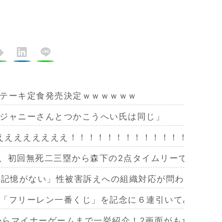
テーキ定食発売決定ｗｗｗｗｗｗ
ジャニーさんとつかこうへい氏は同じ」
ぇぇえええええええええ！！！！！！！！！！！！！！！
阪神、初回無死二三塁から森下の2点タイムリーで先制！
で記憶がない」性被害訴えへの組織対応が問われる
「フリーレン一番くじ」を記念に６連引いてみた！気
作からマイナーゲームまで一挙紹介！2画面がもたらす極