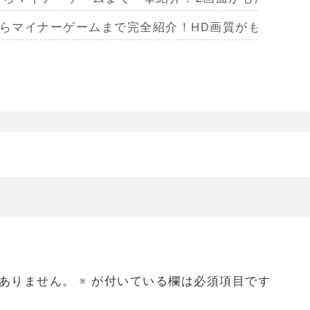
からマイナーゲームまで完全紹介！HD画質がもたらし
らマイナーまで完全紹介！Wiiリモコンによる恐怖体
からマイナーまで完全紹介！フルポリゴンがもたらした
ームを名作からマイナーまで完全紹介！ビジュアルメ
ジェラってなんであんなハレンチな格好してるの？
ありません。
※
が付いている欄は必須項目です