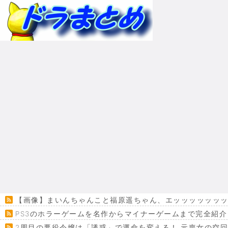
【画像】まいんちゃんこと福原遥ちゃん、エッッッッッッ
PS3のホラーゲームを名作からマイナーゲームまで完全紹介
2周目の悪役令嬢は「誘惑」で運命を変える！ 元喪女の空