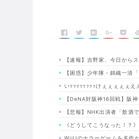
【速報】吉野家、今日からス
【困惑】少年隊・錦織一清「
いｯｯｯｯｯｯｯｯけぇぇぇ
【DeNA対阪神16回戦】
【悲報】NHK出演者「飲酒
《どうしてこうなった！？》
WiiUのホラーゲームを名