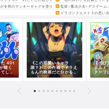
』が令和のヤンキーギャグを塗り替える
監獄×魔法少女×デスゲーム
ドラゴンクエスト３の思い
 40t
《この可愛いキャラ
【のび
が聴く
誰？》この作画でドラえ
ナルド
ってしま
もんの映画だと分かるや
チーフ
！！
つ少ないやろ！！！！！
もらえ
が販売