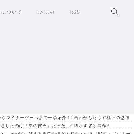
トについて
twitter
RSS
作からマイナーゲームまで一挙紹介！2画面がもたらす極上の恐怖
恋したのは「弟の彼氏」だった…？切なすぎる青春BL
ます」その嘘に対する野蛮な傭兵の答えとは？『野蛮のプロポー