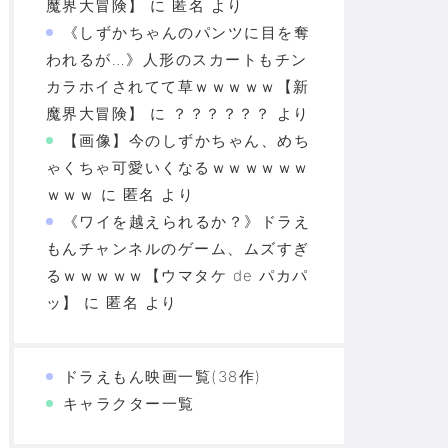
魔界大冒険】
に
匿名
より
《しずかちゃんのパンツに目を奪
われるが…》人形のスカートもチン
カラホイされてて草ｗｗｗｗｗ【新
魔界大冒険】
に
？？？？？？
より
【画像】今のしずかちゃん、めち
ゃくちゃ可愛いくなるｗｗｗｗｗｗ
ｗｗｗ
に
匿名
より
《ワイを越えられるか？》ドラえ
もんチャンネルのゲーム、ムズすぎ
るｗｗｗｗｗ【ウマタケ de パカパ
ッ】
に
匿名
より
ドラえもん映画一覧(38作)
キャラクター一覧