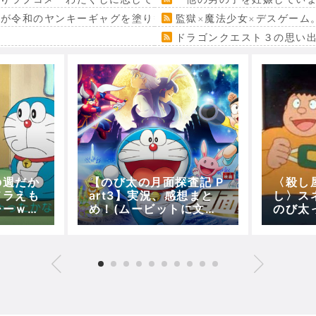
』が令和のヤンキーギャグを塗り替える
監獄×魔法少女×デスゲーム
ドラゴンクエスト３の思い
の週だか
【のび太の月面探査記 P
〈殺し
ドラえも
art3】実況、感想まと
し〉ス
ーーｗｗ
め！(ムービットに文明
のび太
)
を～月の世界が大発展)
よなｗ
【5分で映画ドラえも
ん】