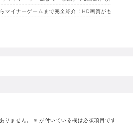
からマイナーゲームまで完全紹介！HD画質がもたらし
らマイナーまで完全紹介！Wiiリモコンによる恐怖体
からマイナーまで完全紹介！フルポリゴンがもたらした
ームを名作からマイナーまで完全紹介！ビジュアルメ
ジェラってなんであんなハレンチな格好してるの？
ありません。
※
が付いている欄は必須項目です