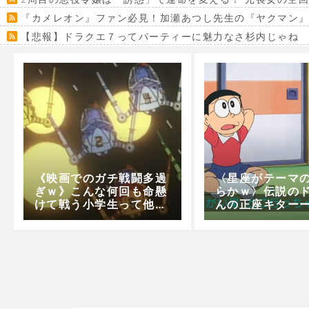
『カメレオン』ファン必見！加瀬あつし先生の『ヤクマン
【悲報】ドラクエ７ってパーティーに魅力なさ杉内じゃね
【VRchat】PS5級グラフィックのワールド１２選
Powered by livedoor 相互RSS
《映画でのガチ戦闘多過
〈星座がテーマ
ぎｗ》こんな何回も命懸
らかｗ〉伝説の
けて戦う小学生って他に
んの正座キター
おる？？
ｗｗｗ(ねがい星