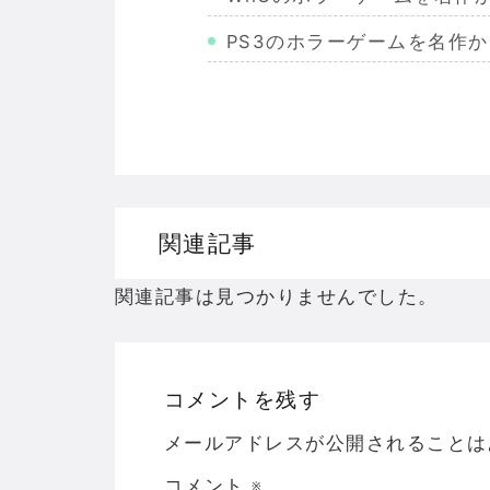
PS3のホラーゲームを名作
Wiiのホラーゲームを名作か
PS2のホラーゲームを名作
ドリームキャストのホラーゲ
ドラゴンクエスト３の思い出
関連記事
【聖剣伝説3】リースとアン
関連記事は見つかりませんでした。
コメントを残す
Powered by livedoor 相互RSS
メールアドレスが公開されることは
コメント
※