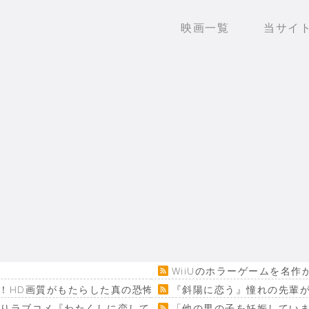
映画一覧
当サイ
WiiUのホラーゲームを名
！HD画質がもたらした真の恐怖…
『斜陽に恋う』憧れの先輩が
回りラブコメ『わたくしに恋してください！』
「他の男の子を妊娠してい