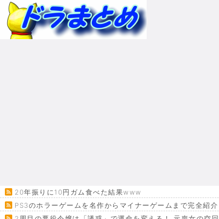
20年振りに10円ガム食べた結果www
PS3のホラーゲームを名作からマイナーゲームまで完全紹介
2周目の悪役令嬢は「誘惑」で運命を変える！ 元喪女の空