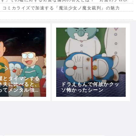
。コミカライズで加速する『魔法少女ノ魔女裁判』の魅力
出
屋とタイマンする
ネ夫に比べると、
ドラえもんで何故かクッ
ってメンタル強い
ソ怖かったシーン
ｗｗｗｗ