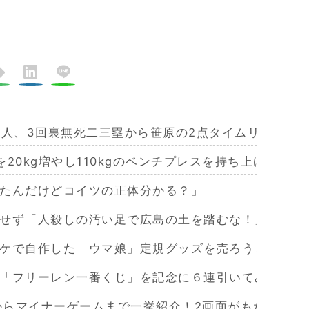
巨人、3回裏無死二三塁から笹原の2点タイムリーで勝
20kg増やし110kgのベンチプレスを持ち上げるマ
たんだけどコイツの正体分かる？」
せず「人殺しの汚い足で広島の土を踏むな！」→広島
ケで自作した「ウマ娘」定規グッズを売ろうとするも
「フリーレン一番くじ」を記念に６連引いてみた！気
作からマイナーゲームまで一挙紹介！2画面がもたらす極