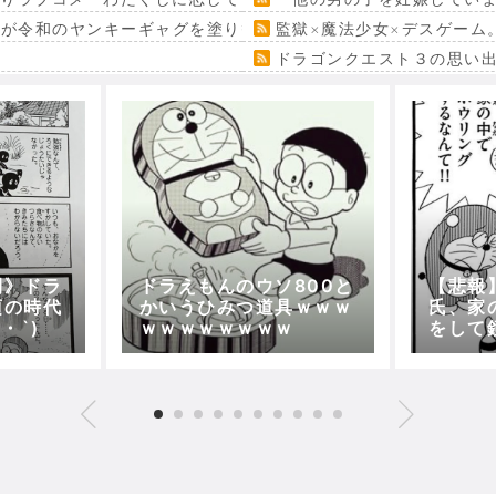
』が令和のヤンキーギャグを塗り替える
監獄×魔法少女×デスゲーム
ドラゴンクエスト３の思い
開》ドラ
ドラえもんのウソ800と
【悲報
頃の時代
かいうひみつ道具ｗｗｗ
氏、家
・`)
ｗｗｗｗｗｗｗｗ
をして
う・・