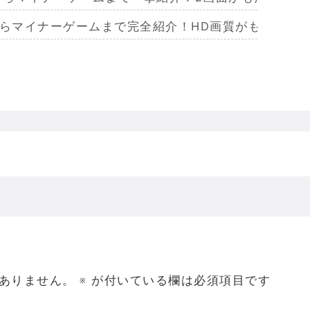
からマイナーゲームまで完全紹介！HD画質がもたらし
らマイナーまで完全紹介！Wiiリモコンによる恐怖体
からマイナーまで完全紹介！フルポリゴンがもたらした
ームを名作からマイナーまで完全紹介！ビジュアルメ
ジェラってなんであんなハレンチな格好してるの？
ありません。
※
が付いている欄は必須項目です