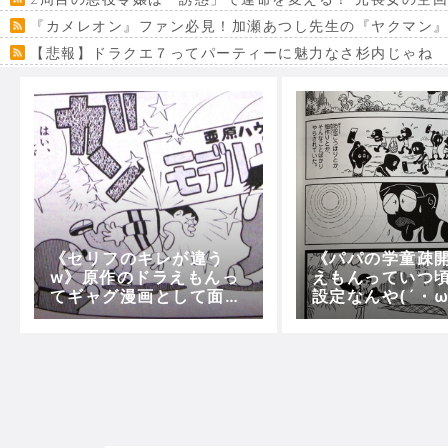
『カメレオン』ファン必見！加瀬あつし先生の『ヤクマン
【悲報】ドラクエ７ってパーティーに魅力なさ杉内じゃね
【VRchat】PS5級グラフィックのワールド１２選
Powered by livedoor 相互RSS
《セリフのキレが違う
《パパの学童疎
w》原作のドラえもんっ
えもんっていつ
てギャグ漫画として面白
設定なんや(´・ω
すぎんかｗｗｗ