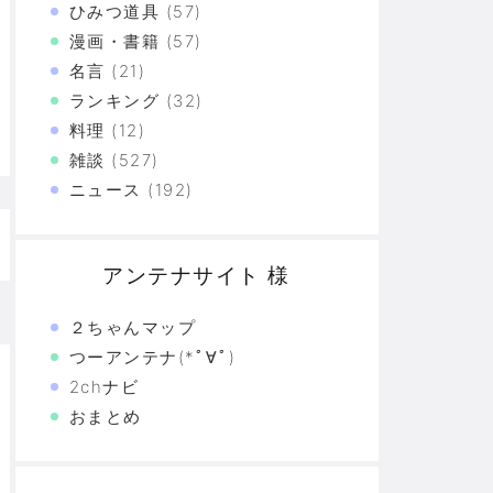
ひみつ道具
(57)
た真の恐怖…
漫画・書籍
(57)
名言
(21)
験の革命
ランキング
(32)
料理
(12)
恐怖の革命
雑談
(527)
モリと駆け抜けた日々を思い出そう
ニュース
(192)
アンテナサイト 様
２ちゃんマップ
つーアンテナ(*ﾟ∀ﾟ)
2chナビ
おまとめ