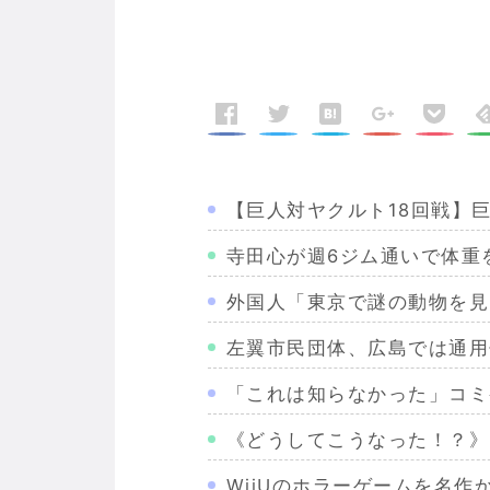
【巨人対ヤクルト18回戦】
寺田心が週6ジム通いで体重を
外国人「東京で謎の動物を見
左翼市民団体、広島では通用
「これは知らなかった」コミ
《どうしてこうなった！？》
WiiUのホラーゲームを名