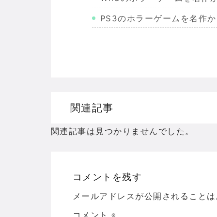
PS3のホラーゲームを名作
Wiiのホラーゲームを名作か
PS2のホラーゲームを名作
ドリームキャストのホラーゲ
ドラゴンクエスト３の思い出
関連記事
【聖剣伝説3】リースとアン
関連記事は見つかりませんでした。
コメントを残す
Powered by livedoor 相互RSS
メールアドレスが公開されることは
コメント
※