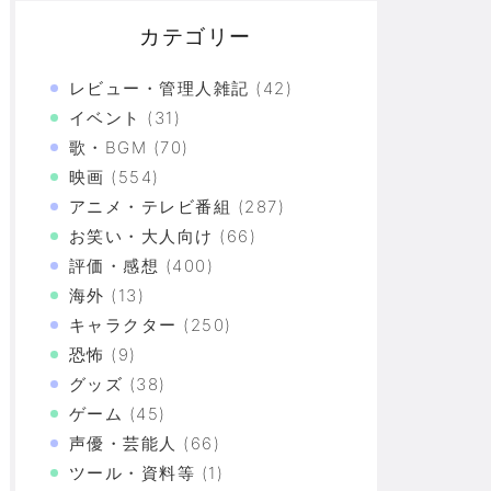
カテゴリー
レビュー・管理人雑記
(42)
イベント
(31)
歌・BGM
(70)
映画
(554)
アニメ・テレビ番組
(287)
ち越し！！！！！！！！！！！！！
お笑い・大人向け
(66)
ッチョに、もはや範馬刃牙の風格だ
評価・感想
(400)
海外
(13)
キャラクター
(250)
県民「お前らの方が汚いんじゃ！」「ワシらが広島県
恐怖
(9)
グッズ
(38)
、インチ目盛りを付けたため経産省の規約に抵触し、
ゲーム
(45)
づけばXX連で合計○万円使ってた！？
声優・芸能人
(66)
ツール・資料等
(1)
上の恐怖