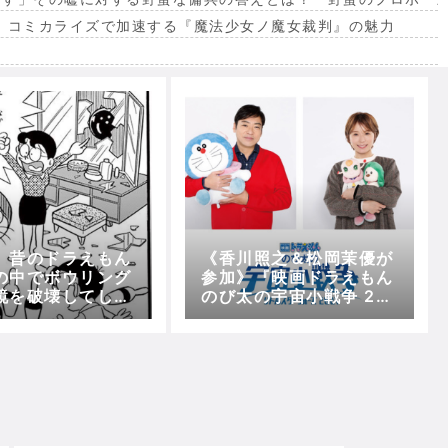
。コミカライズで加速する『魔法少女ノ魔女裁判』の魅力
出
】昔のドラえもん
《香川照之＆松岡茉優が
の中でボウリング
参加》『映画ドラえもん
鏡を破壊してしま
のび太の宇宙小戦争 20
・
21』新公開日は3月4日
！！