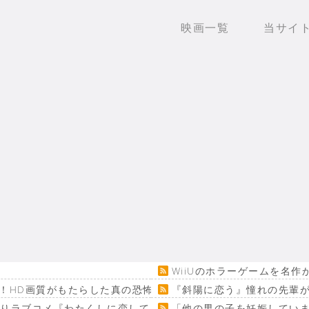
映画一覧
当サイ
WiiUのホラーゲームを名
！HD画質がもたらした真の恐怖…
『斜陽に恋う』憧れの先輩が
回りラブコメ『わたくしに恋してください！』
「他の男の子を妊娠してい