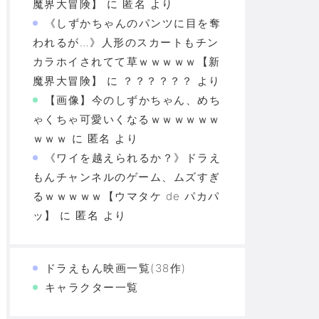
魔界大冒険】
に
匿名
より
《しずかちゃんのパンツに目を奪
われるが…》人形のスカートもチン
カラホイされてて草ｗｗｗｗｗ【新
魔界大冒険】
に
？？？？？？
より
【画像】今のしずかちゃん、めち
ゃくちゃ可愛いくなるｗｗｗｗｗｗ
ｗｗｗ
に
匿名
より
《ワイを越えられるか？》ドラえ
もんチャンネルのゲーム、ムズすぎ
るｗｗｗｗｗ【ウマタケ de パカパ
ッ】
に
匿名
より
ドラえもん映画一覧(38作)
キャラクター一覧