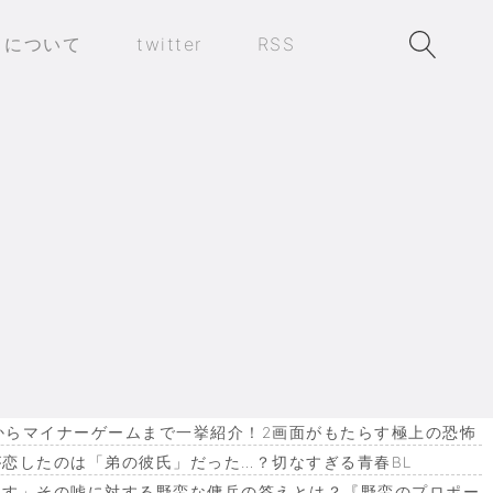
トについて
twitter
RSS
作からマイナーゲームまで一挙紹介！2画面がもたらす極上の恐怖
恋したのは「弟の彼氏」だった…？切なすぎる青春BL
ます」その嘘に対する野蛮な傭兵の答えとは？『野蛮のプロポー