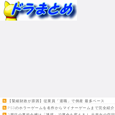
【緊縮財政が原因】従業員「退職」で倒産 最多ペース
PS3のホラーゲームを名作からマイナーゲームまで完全紹介
2周目の悪役令嬢は「誘惑」で運命を変える！ 元喪女の空