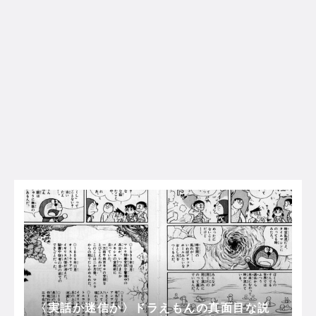
〈実話か迷信か〉ドラえもんの真面目な説