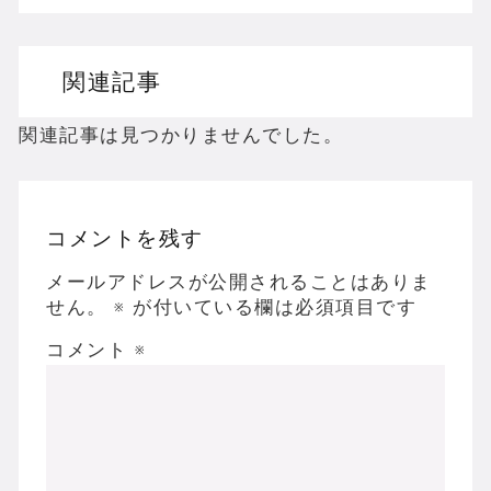
ドリームキャストのホラーゲームを名作からマ
関連記事
ドラゴンクエスト３の思い出
【聖剣伝説3】リースとアンジェラってなんで
関連記事は見つかりませんでした。
コメントを残す
Powered by livedoor 相互RSS
メールアドレスが公開されることはありま
せん。
※
が付いている欄は必須項目です
コメント
※