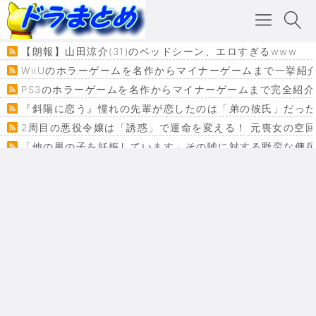
【朗報】山田涼介(31)のベッドシーン、エロすぎるwww
WiiUのホラーゲームを名作からマイナーゲームまで一挙紹
PS3のホラーゲームを名作からマイナーゲームまで完全紹介
『斜陽に恋う』憧れの先輩が恋したのは「弟の彼氏」だった
2周目の悪役令嬢は「誘惑」で運命を変える！ 元喪女の空
「他の男の子を妊娠しています」その嘘に対する野蛮な傭
『カメレオン』ファン必見！加瀬あつし先生の『ヤクマン
監獄×魔法少女×デスゲーム。コミカライズで加速する『魔
【悲報】ドラクエ７ってパーティーに魅力なさ杉内じゃね
ドラゴンクエスト３の思い出
【VRchat】PS5級グラフィックのワールド１２選
Powered by livedoor 相互RSS