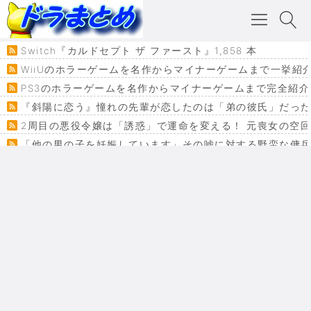
Switch『カルドセプト ザ ファースト』1,858 本
WiiUのホラーゲームを名作からマイナーゲームまで一挙紹
PS3のホラーゲームを名作からマイナーゲームまで完全紹介
『斜陽に恋う』憧れの先輩が恋したのは「弟の彼氏」だった
2周目の悪役令嬢は「誘惑」で運命を変える！ 元喪女の空
「他の男の子を妊娠しています」その嘘に対する野蛮な傭
『カメレオン』ファン必見！加瀬あつし先生の『ヤクマン
監獄×魔法少女×デスゲーム。コミカライズで加速する『魔
【悲報】ドラクエ７ってパーティーに魅力なさ杉内じゃね
ドラゴンクエスト３の思い出
【VRchat】PS5級グラフィックのワールド１２選
Powered by livedoor 相互RSS