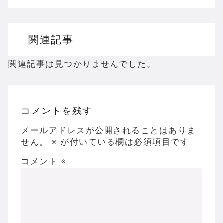
ドリームキャストのホラーゲームを名作からマ
関連記事
ドラゴンクエスト３の思い出
【聖剣伝説3】リースとアンジェラってなんで
関連記事は見つかりませんでした。
コメントを残す
Powered by livedoor 相互RSS
メールアドレスが公開されることはありま
せん。
※
が付いている欄は必須項目です
コメント
※