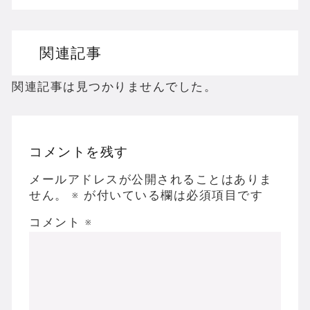
ドリームキャストのホラーゲームを名作からマ
関連記事
ドラゴンクエスト３の思い出
【聖剣伝説3】リースとアンジェラってなんで
関連記事は見つかりませんでした。
コメントを残す
Powered by livedoor 相互RSS
メールアドレスが公開されることはありま
せん。
※
が付いている欄は必須項目です
コメント
※