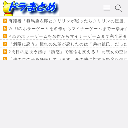
有識者「範馬勇次郎とクリリンが戦ったらクリリンの圧勝
WiiUのホラーゲームを名作からマイナーゲームまで一挙紹
PS3のホラーゲームを名作からマイナーゲームまで完全紹介
『斜陽に恋う』憧れの先輩が恋したのは「弟の彼氏」だった
2周目の悪役令嬢は「誘惑」で運命を変える！ 元喪女の空
「他の男の子を妊娠しています」その嘘に対する野蛮な傭
『カメレオン』ファン必見！加瀬あつし先生の『ヤクマン
監獄×魔法少女×デスゲーム。コミカライズで加速する『魔
【悲報】ドラクエ７ってパーティーに魅力なさ杉内じゃね
ドラゴンクエスト３の思い出
【VRchat】PS5級グラフィックのワールド１２選
Powered by livedoor 相互RSS