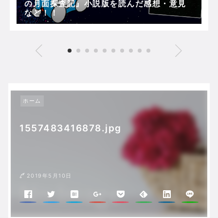
の月面探査記』小説版を読んだ感想・意見
など！！
ホーム
1557483416878.jpg
2019年5月10日