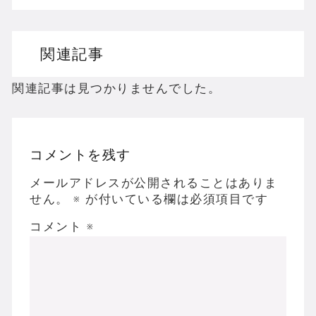
ドリームキャストのホラーゲームを名作からマ
関連記事
ドラゴンクエスト３の思い出
【聖剣伝説3】リースとアンジェラってなんで
関連記事は見つかりませんでした。
コメントを残す
Powered by livedoor 相互RSS
メールアドレスが公開されることはありま
せん。
※
が付いている欄は必須項目です
コメント
※