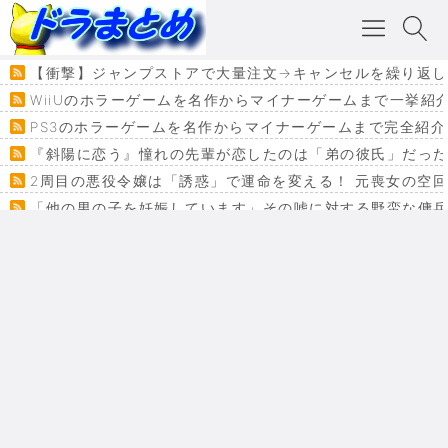
【衝撃】ジャンプストアで大量注文→キャンセルを繰り返した
WiiUのホラーゲームを名作からマイナーゲームまで一挙紹
PS3のホラーゲームを名作からマイナーゲームまで完全紹介
『斜陽に恋う』憧れの先輩が恋したのは「弟の彼氏」だった
2周目の悪役令嬢は「誘惑」で運命を変える！ 元喪女の空
「他の男の子を妊娠しています」その嘘に対する野蛮な傭
『カメレオン』ファン必見！加瀬あつし先生の『ヤクマン
監獄×魔法少女×デスゲーム。コミカライズで加速する『魔
【悲報】ドラクエ７ってパーティーに魅力なさ杉内じゃね
ドラゴンクエスト３の思い出
【VRchat】PS5級グラフィックのワールド１２選
Powered by livedoor 相互RSS