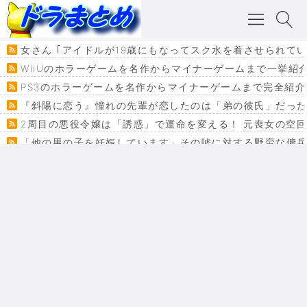
女さん ｢アイドルが19歳にもなってスク水を着させられて
WiiUのホラーゲームを名作からマイナーゲームまで一挙紹
PS3のホラーゲームを名作からマイナーゲームまで完全紹介
『斜陽に恋う』憧れの先輩が恋したのは「弟の彼氏」だった
2周目の悪役令嬢は「誘惑」で運命を変える！ 元喪女の空
「他の男の子を妊娠しています」その嘘に対する野蛮な傭
『カメレオン』ファン必見！加瀬あつし先生の『ヤクマン
監獄×魔法少女×デスゲーム。コミカライズで加速する『魔
【悲報】ドラクエ７ってパーティーに魅力なさ杉内じゃね
ドラゴンクエスト３の思い出
【VRchat】PS5級グラフィックのワールド１２選
Powered by livedoor 相互RSS