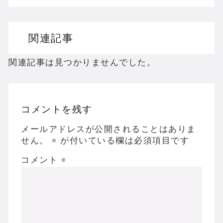
ドリームキャストのホラーゲームを名作からマ
関連記事
ドラゴンクエスト３の思い出
【聖剣伝説3】リースとアンジェラってなんで
関連記事は見つかりませんでした。
コメントを残す
Powered by livedoor 相互RSS
メールアドレスが公開されることはありま
せん。
※
が付いている欄は必須項目です
コメント
※