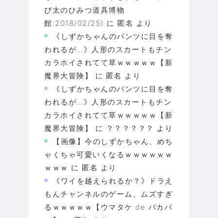
び太のひみつ道具博物
館:2018/02/25)
に
匿名
より
《しずかちゃんのパンツに目を奪
われるが…》人形のスカートもチン
カラホイされてて草ｗｗｗｗｗ【新
魔界大冒険】
に
匿名
より
《しずかちゃんのパンツに目を奪
われるが…》人形のスカートもチン
カラホイされてて草ｗｗｗｗｗ【新
魔界大冒険】
に
？？？？？？
より
【画像】今のしずかちゃん、めち
ゃくちゃ可愛いくなるｗｗｗｗｗｗ
ｗｗｗ
に
匿名
より
《ワイを越えられるか？》ドラえ
もんチャンネルのゲーム、ムズすぎ
るｗｗｗｗｗ【ウマタケ de パカパ