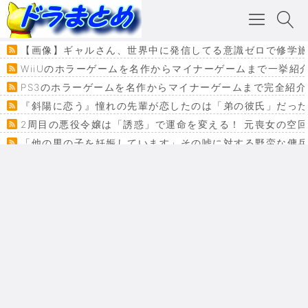
【画像】ギャルさん、世界中に発信してる意識ゼロで修学旅行の宿
WiiUのホラーゲームを名作からマイナーゲームまで一挙紹
PS3のホラーゲームを名作からマイナーゲームまで完全紹介
『斜陽に恋う』憧れの先輩が恋したのは「弟の彼氏」だった
2周目の悪役令嬢は「誘惑」で運命を変える！ 元喪女の空
「他の男の子を妊娠しています」その嘘に対する野蛮な傭
『カメレオン』ファン必見！加瀬あつし先生の『ヤクマン
監獄×魔法少女×デスゲーム。コミカライズで加速する『魔
【悲報】ドラクエ７ってパーティーに魅力なさ杉内じゃね
ドラゴンクエスト３の思い出
【VRchat】PS5級グラフィックのワールド１２選
Powered by livedoor 相互RSS