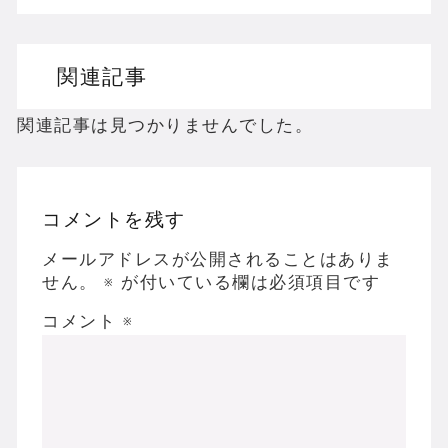
ドリームキャストのホラーゲームを名作からマ
関連記事
ドラゴンクエスト３の思い出
【聖剣伝説3】リースとアンジェラってなんで
関連記事は見つかりませんでした。
コメントを残す
Powered by livedoor 相互RSS
メールアドレスが公開されることはありま
せん。
※
が付いている欄は必須項目です
コメント
※