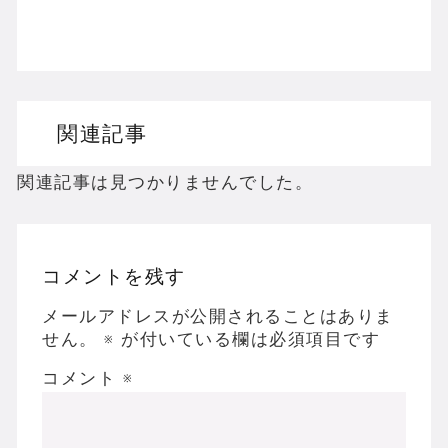
Wiiのホラーゲームを名作からマイナーまで完
PS2のホラーゲームを名作からマイナーまで
ドリームキャストのホラーゲームを名作からマ
関連記事
ドラゴンクエスト３の思い出
【聖剣伝説3】リースとアンジェラってなんで
関連記事は見つかりませんでした。
コメントを残す
Powered by livedoor 相互RSS
メールアドレスが公開されることはありま
せん。
※
が付いている欄は必須項目です
コメント
※