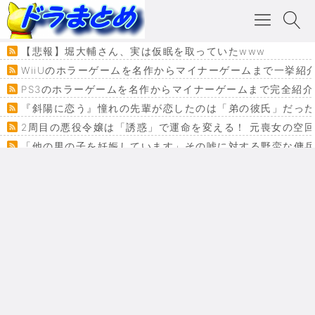
【悲報】堀大輔さん、実は仮眠を取っていたwww
WiiUのホラーゲームを名作からマイナーゲームまで一挙紹
PS3のホラーゲームを名作からマイナーゲームまで完全紹介
『斜陽に恋う』憧れの先輩が恋したのは「弟の彼氏」だった
2周目の悪役令嬢は「誘惑」で運命を変える！ 元喪女の空
「他の男の子を妊娠しています」その嘘に対する野蛮な傭
『カメレオン』ファン必見！加瀬あつし先生の『ヤクマン
監獄×魔法少女×デスゲーム。コミカライズで加速する『魔
【悲報】ドラクエ７ってパーティーに魅力なさ杉内じゃね
ドラゴンクエスト３の思い出
【VRchat】PS5級グラフィックのワールド１２選
Powered by livedoor 相互RSS