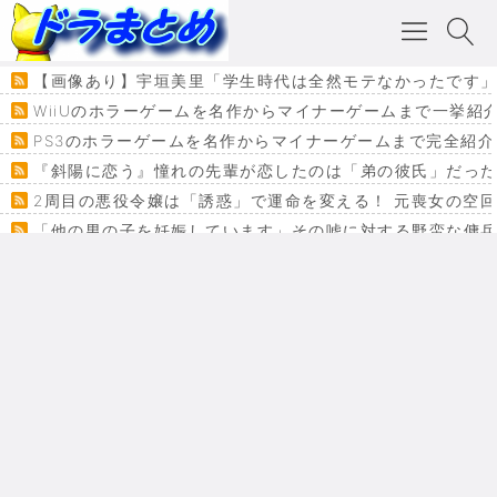
【画像あり】宇垣美里「学生時代は全然モテなかったです」
WiiUのホラーゲームを名作からマイナーゲームまで一挙紹
PS3のホラーゲームを名作からマイナーゲームまで完全紹介
『斜陽に恋う』憧れの先輩が恋したのは「弟の彼氏」だった
2周目の悪役令嬢は「誘惑」で運命を変える！ 元喪女の空
「他の男の子を妊娠しています」その嘘に対する野蛮な傭
『カメレオン』ファン必見！加瀬あつし先生の『ヤクマン
監獄×魔法少女×デスゲーム。コミカライズで加速する『魔
【悲報】ドラクエ７ってパーティーに魅力なさ杉内じゃね
ドラゴンクエスト３の思い出
【VRchat】PS5級グラフィックのワールド１２選
Powered by livedoor 相互RSS