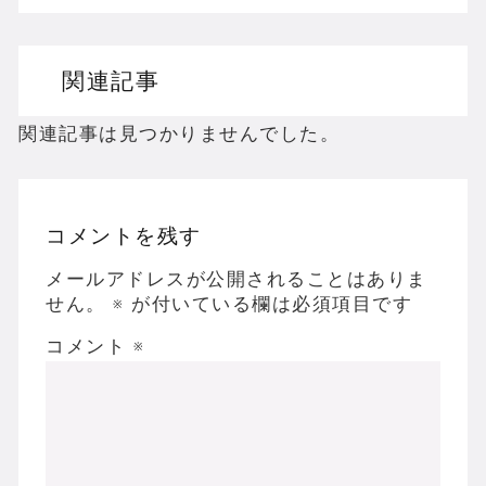
ドリームキャストのホラーゲームを名作からマ
関連記事
ドラゴンクエスト３の思い出
【聖剣伝説3】リースとアンジェラってなんで
関連記事は見つかりませんでした。
コメントを残す
Powered by livedoor 相互RSS
メールアドレスが公開されることはありま
せん。
※
が付いている欄は必須項目です
コメント
※