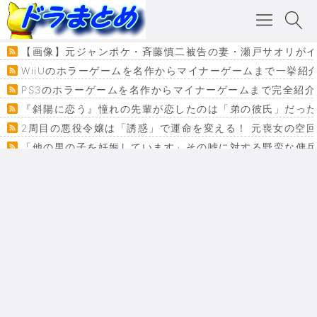
【画像】元ジャンポケ・斉藤慎二被告の妻・瀬戸サオリがイ
WiiUのホラーゲームを名作からマイナーゲームまで一挙紹
PS3のホラーゲームを名作からマイナーゲームまで完全紹介
『斜陽に恋う』憧れの先輩が恋したのは「弟の彼氏」だった
2周目の悪役令嬢は「誘惑」で運命を変える！ 元喪女の空
「他の男の子を妊娠しています」その嘘に対する野蛮な傭
『カメレオン』ファン必見！加瀬あつし先生の『ヤクマン
監獄×魔法少女×デスゲーム。コミカライズで加速する『魔
【悲報】ドラクエ７ってパーティーに魅力なさ杉内じゃね
ドラゴンクエスト３の思い出
【VRchat】PS5級グラフィックのワールド１２選
Powered by livedoor 相互RSS