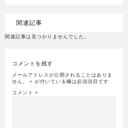
ドリームキャストのホラーゲームを名作からマ
関連記事
ドラゴンクエスト３の思い出
【聖剣伝説3】リースとアンジェラってなんで
関連記事は見つかりませんでした。
コメントを残す
Powered by livedoor 相互RSS
メールアドレスが公開されることはありま
せん。
※
が付いている欄は必須項目です
コメント
※