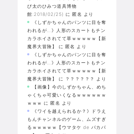
び太のひみつ道具博物
館:2018/02/25)
に
匿名
より
《しずかちゃんのパンツに目を奪
われるが…》人形のスカートもチン
カラホイされてて草ｗｗｗｗｗ【新
魔界大冒険】
に
匿名
より
《しずかちゃんのパンツに目を奪
われるが…》人形のスカートもチン
カラホイされてて草ｗｗｗｗｗ【新
魔界大冒険】
に
？？？？？？
より
【画像】今のしずかちゃん、めち
ゃくちゃ可愛いくなるｗｗｗｗｗｗ
ｗｗｗ
に
匿名
より
《ワイを越えられるか？》ドラえ
もんチャンネルのゲーム、ムズすぎ
るｗｗｗｗｗ【ウマタケ de パカパ