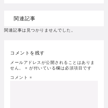
ドリームキャストのホラーゲームを名作からマ
関連記事
ドラゴンクエスト３の思い出
【聖剣伝説3】リースとアンジェラってなんで
関連記事は見つかりませんでした。
コメントを残す
Powered by livedoor 相互RSS
メールアドレスが公開されることはありま
せん。
※
が付いている欄は必須項目です
コメント
※