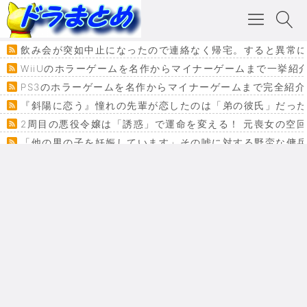
飲み会が突如中止になったので連絡なく帰宅。すると異常に
WiiUのホラーゲームを名作からマイナーゲームまで一挙紹
PS3のホラーゲームを名作からマイナーゲームまで完全紹介
『斜陽に恋う』憧れの先輩が恋したのは「弟の彼氏」だった
2周目の悪役令嬢は「誘惑」で運命を変える！ 元喪女の空
「他の男の子を妊娠しています」その嘘に対する野蛮な傭
『カメレオン』ファン必見！加瀬あつし先生の『ヤクマン
監獄×魔法少女×デスゲーム。コミカライズで加速する『魔
【悲報】ドラクエ７ってパーティーに魅力なさ杉内じゃね
ドラゴンクエスト３の思い出
【VRchat】PS5級グラフィックのワールド１２選
Powered by livedoor 相互RSS